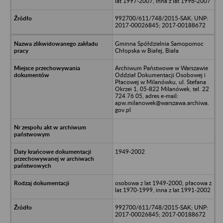
lat 1997-2007, inna z lat 1996-2007
992700/611/748/2015-SAK; UNP:
2017-00026845; 2017-00188672
Gminna Spółdzielnia Samopomoc
Chłopska w Białej, Biała
Archiwum Państwowe w Warszawie
Oddział Dokumentacji Osobowej i
Płacowej w Milanówku, ul. Stefana
Okrzei 1, 05-822 Milanówek, tel. 22
724 76 05, adres e-mail:
apw.milanowek@warszawa.archiwa.
gov.pl
1949-2002
osobowa z lat 1949-2000, płacowa z
lat 1970-1999, inna z lat 1991-2002
992700/611/748/2015-SAK; UNP:
2017-00026845; 2017-00188672