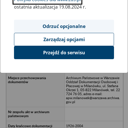
ostatnia aktualizacja 19.08.2024 r.
Wszystkie uwagi można przesyłać poprzez
formularz
Odrzuć opcjonalne
Zarządzaj opcjami
Ukryj wszystkie pozycje bazy
Przejdź do serwisu
Łódzka Spółdzielnia Ogrodniczo-
Pszczelarska, 93-348 Łódź, ul.
Równa 3/5
Archiwum Państwowe w Warszawie
Oddział Dokumentacji Osobowej i
Płacowej w Milanówku, ul. Stefana
Okrzei 1, 05-822 Milanówek, tel. 22
724 76 05, adres e-mail:
apw.milanowek@warszawa.archiwa.
gov.pl
1926-2004