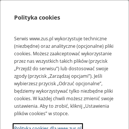
Polityka cookies
Szukaj
Menu
Serwis www.zus.pl wykorzystuje techniczne
(niezbędne) oraz analityczne (opcjonalne) pliki
Rejestry, ewidencje i archiwa
cookies. Możesz zaakceptować wykorzystanie
Baza zlikwidowanych lub
przez nas wszystkich takich plików (przycisk
„Przejdź do serwisu”) lub dostosować swoje
przekształconych zakładów pracy
zgody (przycisk „Zarządzaj opcjami”). Jeśli
wybierzesz przycisk „Odrzuć opcjonalne”,
Nazwa zakładu pracy:
będziemy wykorzystywać tylko niezbędne pliki
cookies. W każdej chwili możesz zmienić swoje
ustawienia. Aby to zrobić, kliknij „Ustawienia
plików cookies” w stopce.
SZUKAJ
Polityka cookies dla www.zus.pl