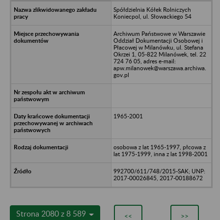
Spółdzielnia Kółek Rolniczych
Koniecpol, ul. Słowackiego 54
Archiwum Państwowe w Warszawie
Oddział Dokumentacji Osobowej i
Płacowej w Milanówku, ul. Stefana
Okrzei 1, 05-822 Milanówek, tel. 22
724 76 05, adres e-mail:
apw.milanowek@warszawa.archiwa.
gov.pl
1965-2001
osobowa z lat 1965-1997, płcowa z
lat 1975-1999, inna z lat 1998-2001
992700/611/748/2015-SAK; UNP:
2017-00026845, 2017-00188672
Strona 2080 z 8 589
<<
>>