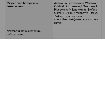
Archiwum Państwowe w Warszawie
Oddział Dokumentacji Osobowej i
Płacowej w Milanówku, ul. Stefana
Okrzei 1, 05-822 Milanówek, tel. 22
724 76 05, adres e-mail:
apw.milanowek@warszawa.archiwa.
gov.pl
dokumentacja osobowo-płacowa
992700/611/748/2015-SAK; UNP:
2017-0004944558
Strona 2122 z 8 589
<<
>>