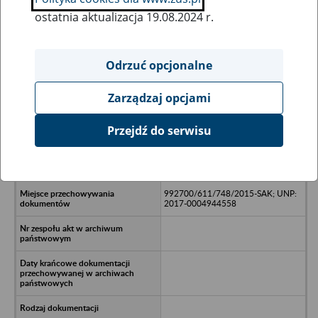
ostatnia aktualizacja 19.08.2024 r.
Wszystkie uwagi można przesyłać poprzez
formularz
Odrzuć opcjonalne
Zarządzaj opcjami
Ukryj wszystkie pozycje bazy
Przejdź do serwisu
Spółdzielnia Inwalidów
PRZODOWNIK w upadłości - Żory,
ul. Kujawska 2
992700/611/748/2015-SAK; UNP:
2017-0004944558