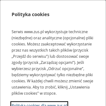
Polityka cookies
Szukaj
Menu
Serwis www.zus.pl wykorzystuje techniczne
(niezbędne) oraz analityczne (opcjonalne) pliki
Rejestry, ewidencje i archiwa
cookies. Możesz zaakceptować wykorzystanie
Baza zlikwidowanych lub
przez nas wszystkich takich plików (przycisk
„Przejdź do serwisu”) lub dostosować swoje
przekształconych zakładów pracy
zgody (przycisk „Zarządzaj opcjami”). Jeśli
wybierzesz przycisk „Odrzuć opcjonalne”,
Nazwa zakładu pracy:
będziemy wykorzystywać tylko niezbędne pliki
cookies. W każdej chwili możesz zmienić swoje
ustawienia. Aby to zrobić, kliknij „Ustawienia
plików cookies” w stopce.
SZUKAJ
Polityka cookies dla www.zus.pl