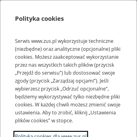
Polityka cookies
Szukaj
Menu
Serwis www.zus.pl wykorzystuje techniczne
(niezbędne) oraz analityczne (opcjonalne) pliki
Rejestry, ewidencje i archiwa
cookies. Możesz zaakceptować wykorzystanie
Baza zlikwidowanych lub
przez nas wszystkich takich plików (przycisk
„Przejdź do serwisu”) lub dostosować swoje
przekształconych zakładów pracy
zgody (przycisk „Zarządzaj opcjami”). Jeśli
wybierzesz przycisk „Odrzuć opcjonalne”,
Nazwa zakładu pracy:
będziemy wykorzystywać tylko niezbędne pliki
cookies. W każdej chwili możesz zmienić swoje
ustawienia. Aby to zrobić, kliknij „Ustawienia
plików cookies” w stopce.
SZUKAJ
Polityka cookies dla www.zus.pl