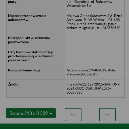
o.o - Ostrołęka, ul. Bohaterów
Westerplatte 9 c
Krajowa Grupa Spożywcza S.A. Dział
Archiwum. Pl. W. Witosa 1, 09-408
Płock, e-mail: archiwum@kgssa.pl,
archiwum.kgssa.pl., tel. 242678530
Akta osobowe:1968-2019; Akta
Płacowe:2003-2019
992700/611/627/2015-SAK: UNP:
2021-00314968; UNP 2026-
00039885
Strona 218 z 8 589
<<
>>