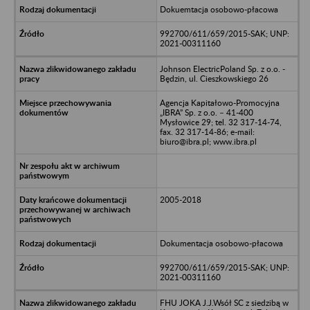
Dokuemtacja osobowo-płacowa
992700/611/659/2015-SAK; UNP:
2021-00311160
Johnson ElectricPoland Sp. z o.o. -
Będzin, ul. Cieszkowskiego 26
Agencja Kapitałowo-Promocyjna
„IBRA” Sp. z o.o. – 41-400
Mysłowice 29; tel. 32 317-14-74,
fax. 32 317-14-86; e-mail:
biuro@ibra.pl; www.ibra.pl
2005-2018
Dokumentacja osobowo-płacowa
992700/611/659/2015-SAK; UNP:
2021-00311160
FHU JOKA J.J.Wsół SC z siedzibą w