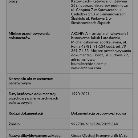
Katowicach- Katowice, ul. Zeliwna
26E ( poprzednie adresy podmiotu:
ul. Chopina 7 w Katowicach; ul.
Czeladzka 25B w Siemianowicach
Śląskich; ul. Parkowa 1 w
Sienianowicach Śląskich
ARCHIVIA – usługi archiwistyczne i
historyczne Jakub Lutosławski,
Michał Łakomiec spółka jawna, ul.
Rojna 48/81, 91-134 Łódź, tel. 79
369-71-53. Miejsce przechowywania
dokumentacji: Łódź, ul. Ludowa 29,
adres mailowy:
biuro@archivia.com.pl,
www.archivia.com
1990-2021
Dokumentacja osobowo-płacowa
992700/611/126/2015-SAK
Grupa Obsługi Przemysłu BETA Sp.