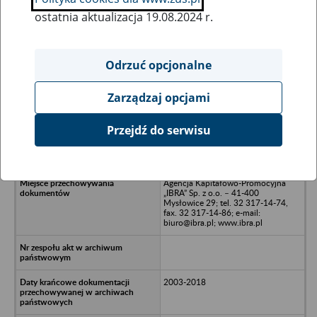
ostatnia aktualizacja 19.08.2024 r.
Wszystkie uwagi można przesyłać poprzez
formularz
Odrzuć opcjonalne
Zarządzaj opcjami
Ukryj wszystkie pozycje bazy
Przejdź do serwisu
METAR Sp. z o.o. - Gliwice, ul.
Gagarina 12
Agencja Kapitałowo-Promocyjna
„IBRA” Sp. z o.o. – 41-400
Mysłowice 29; tel. 32 317-14-74,
fax. 32 317-14-86; e-mail:
biuro@ibra.pl; www.ibra.pl
2003-2018