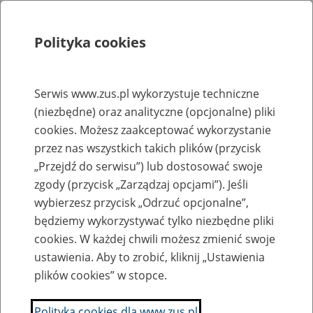
Polityka cookies
Szukaj
Menu
Serwis www.zus.pl wykorzystuje techniczne
(niezbędne) oraz analityczne (opcjonalne) pliki
Rejestry, ewidencje i archiwa
cookies. Możesz zaakceptować wykorzystanie
Baza zlikwidowanych lub
przez nas wszystkich takich plików (przycisk
„Przejdź do serwisu”) lub dostosować swoje
przekształconych zakładów pracy
zgody (przycisk „Zarządzaj opcjami”). Jeśli
wybierzesz przycisk „Odrzuć opcjonalne”,
Nazwa zakładu pracy:
będziemy wykorzystywać tylko niezbędne pliki
cookies. W każdej chwili możesz zmienić swoje
ustawienia. Aby to zrobić, kliknij „Ustawienia
plików cookies” w stopce.
SZUKAJ
Polityka cookies dla www.zus.pl