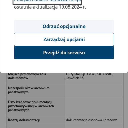
ostatnia aktualizacja 19.08.2024 r.
Wszystkie uwagi można przesyłać poprzez
formularz
Odrzuć opcjonalne
Zarządzaj opcjami
Ukryj wszystkie pozycje bazy
Przejdź do serwisu
Centralny Zarząd Przemysłu
Koksowniczego, Zabrze
Huty Stali Sp. z o.o., KATOWIC,
Jaskółek 15
dokumentacja osobowa i płacowa