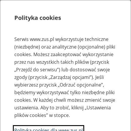
Polityka cookies
Szukaj
Menu
Serwis www.zus.pl wykorzystuje techniczne
(niezbędne) oraz analityczne (opcjonalne) pliki
Rejestry, ewidencje i archiwa
cookies. Możesz zaakceptować wykorzystanie
Baza zlikwidowanych lub
przez nas wszystkich takich plików (przycisk
„Przejdź do serwisu”) lub dostosować swoje
przekształconych zakładów pracy
zgody (przycisk „Zarządzaj opcjami”). Jeśli
wybierzesz przycisk „Odrzuć opcjonalne”,
Nazwa zakładu pracy:
będziemy wykorzystywać tylko niezbędne pliki
cookies. W każdej chwili możesz zmienić swoje
ustawienia. Aby to zrobić, kliknij „Ustawienia
plików cookies” w stopce.
SZUKAJ
Polityka cookies dla www.zus.pl