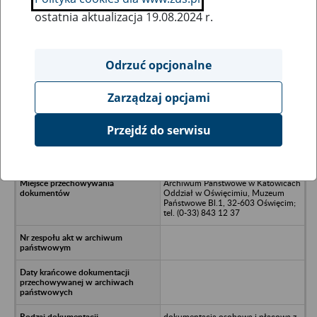
ostatnia aktualizacja 19.08.2024 r.
Wszystkie uwagi można przesyłać poprzez
formularz
Odrzuć opcjonalne
Zarządzaj opcjami
Ukryj wszystkie pozycje bazy
Przejdź do serwisu
Prezydium Gminnej Rady
Narodowej, Brzeszcze
Archiwum Państwowe w Katowicach
Oddział w Oświęcimiu, Muzeum
Państwowe Bl.1, 32-603 Oświęcim;
tel. (0-33) 843 12 37
dokumentacja osobowa i płacowa z