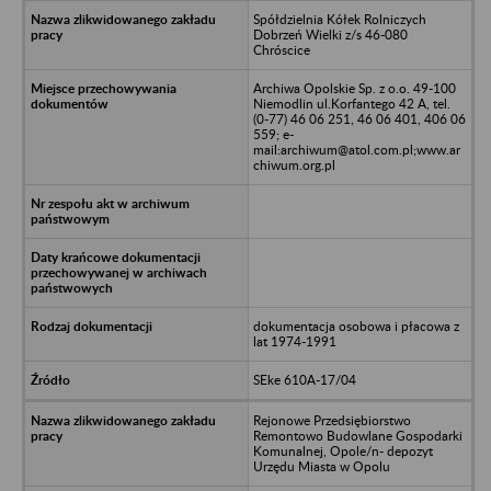
Spółdzielnia Kółek Rolniczych
Dobrzeń Wielki z/s 46-080
Chróscice
Archiwa Opolskie Sp. z o.o. 49-100
Niemodlin ul.Korfantego 42 A, tel.
(0-77) 46 06 251, 46 06 401, 406 06
559; e-
mail:archiwum@atol.com.pl;www.ar
chiwum.org.pl
dokumentacja osobowa i płacowa z
lat 1974-1991
SEke 610A-17/04
Rejonowe Przedsiębiorstwo
Remontowo Budowlane Gospodarki
Komunalnej, Opole/n- depozyt
Urzędu Miasta w Opolu