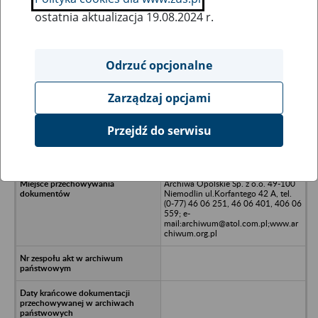
ostatnia aktualizacja 19.08.2024 r.
Wszystkie uwagi można przesyłać poprzez
formularz
Odrzuć opcjonalne
Zarządzaj opcjami
Ukryj wszystkie pozycje bazy
Przejdź do serwisu
Spółdzielnia Kółek Rolniczych w
Reńskiej Wsi, 47-208 Reńska Wieś
Archiwa Opolskie Sp. z o.o. 49-100
Niemodlin ul.Korfantego 42 A, tel.
(0-77) 46 06 251, 46 06 401, 406 06
559; e-
mail:archiwum@atol.com.pl;www.ar
chiwum.org.pl