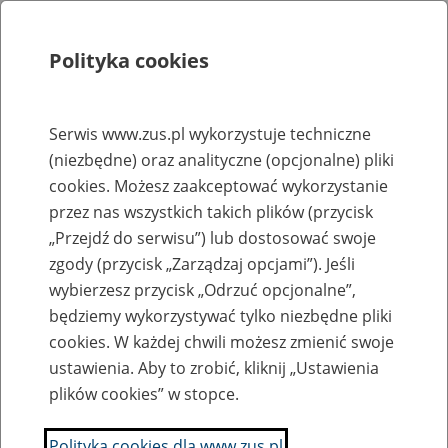
Polityka cookies
Szukaj
Menu
Serwis www.zus.pl wykorzystuje techniczne
(niezbędne) oraz analityczne (opcjonalne) pliki
Rejestry, ewidencje i archiwa
cookies. Możesz zaakceptować wykorzystanie
Baza zlikwidowanych lub
przez nas wszystkich takich plików (przycisk
„Przejdź do serwisu”) lub dostosować swoje
przekształconych zakładów pracy
zgody (przycisk „Zarządzaj opcjami”). Jeśli
wybierzesz przycisk „Odrzuć opcjonalne”,
Nazwa zakładu pracy:
będziemy wykorzystywać tylko niezbędne pliki
cookies. W każdej chwili możesz zmienić swoje
ustawienia. Aby to zrobić, kliknij „Ustawienia
plików cookies” w stopce.
SZUKAJ
Polityka cookies dla www.zus.pl