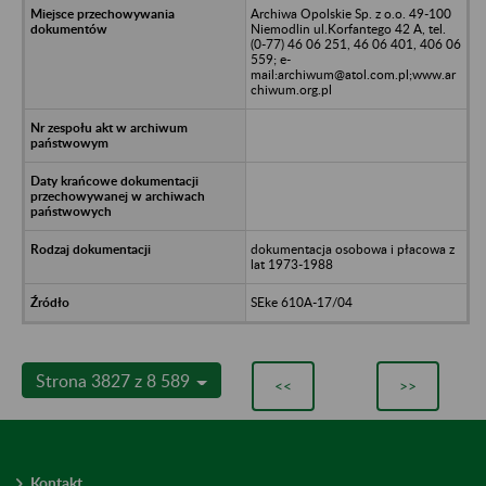
Archiwa Opolskie Sp. z o.o. 49-100
Niemodlin ul.Korfantego 42 A, tel.
(0-77) 46 06 251, 46 06 401, 406 06
559; e-
mail:archiwum@atol.com.pl;www.ar
chiwum.org.pl
dokumentacja osobowa i płacowa z
lat 1973-1988
SEke 610A-17/04
Strona 3827 z 8 589
<<
>>
Kontakt