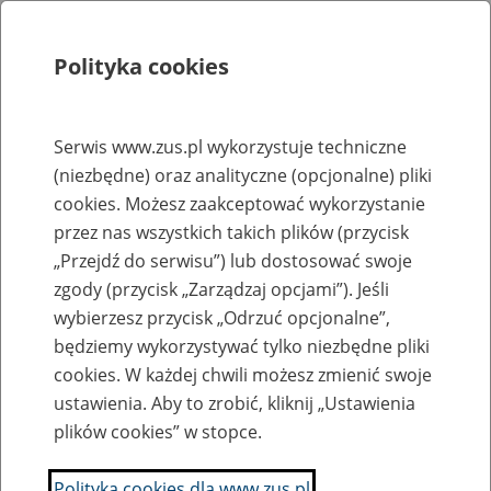
Polityka cookies
Szukaj
Menu
Serwis www.zus.pl wykorzystuje techniczne
(niezbędne) oraz analityczne (opcjonalne) pliki
Rejestry, ewidencje i archiwa
cookies. Możesz zaakceptować wykorzystanie
Baza zlikwidowanych lub
przez nas wszystkich takich plików (przycisk
„Przejdź do serwisu”) lub dostosować swoje
przekształconych zakładów pracy
zgody (przycisk „Zarządzaj opcjami”). Jeśli
wybierzesz przycisk „Odrzuć opcjonalne”,
Nazwa zakładu pracy:
będziemy wykorzystywać tylko niezbędne pliki
cookies. W każdej chwili możesz zmienić swoje
ustawienia. Aby to zrobić, kliknij „Ustawienia
plików cookies” w stopce.
SZUKAJ
Polityka cookies dla www.zus.pl