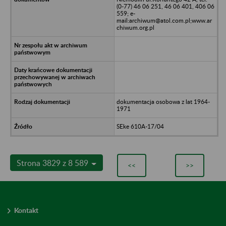
(0-77) 46 06 251, 46 06 401, 406 06
559; e-
mail:archiwum@atol.com.pl;www.ar
chiwum.org.pl
dokumentacja osobowa z lat 1964-
1971
SEke 610A-17/04
Strona 3829 z 8 589
<<
>>
Kontakt