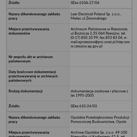
SEke 610A-27/04
Lear Electrical Poland Sp. z o.o.,
Mielec ul.Żeromskiego
Archiwum Państwowe w Rzeszowie,
ul.Bożnicza 2,35-064 Rzeszów, tel.
(0-17) 850 10 99; fax.853 83 04; e-
mail:aprzeszow@pro.onet.pl;http:ww
w.rzeszow.ap.gov.pl
dokumentacja osobowa i płacowa z
lat 1995-2005
SEke 610-24/03
Opolskie Przedsiębiorstwo Produkcji
Pomocniczej Budownictwa, Opole
Archiwa Opolskie Sp. z o.o. 49-100
Niemodlin ul.Korfantego 42 A, tel.