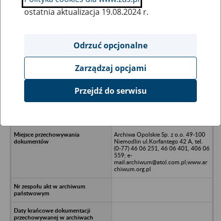
ostatnia aktualizacja 19.08.2024 r.
Wszystkie uwagi można przesyłać poprzez
formularz
Odrzuć opcjonalne
Zarządzaj opcjami
Ukryj wszystkie pozycje bazy
Przejdź do serwisu
Powiatowy Związek Gminnych
Spółdzielni Samopomoc Chłopska,
Brzeg ul. Marchlewskiego
Archiwa Opolskie Sp. z o.o. 49-100
Niemodlin ul.Korfantego 42 A, tel.
(0-77) 46 06 251, 46 06 401, 406 06
559; e-
mail:archiwum@atol.com.pl;www.ar
chiwum.org.pl