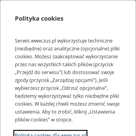
Polityka cookies
Szukaj
Menu
Serwis www.zus.pl wykorzystuje techniczne
(niezbędne) oraz analityczne (opcjonalne) pliki
Rejestry, ewidencje i archiwa
cookies. Możesz zaakceptować wykorzystanie
Baza zlikwidowanych lub
przez nas wszystkich takich plików (przycisk
„Przejdź do serwisu”) lub dostosować swoje
przekształconych zakładów pracy
zgody (przycisk „Zarządzaj opcjami”). Jeśli
wybierzesz przycisk „Odrzuć opcjonalne”,
Nazwa zakładu pracy:
będziemy wykorzystywać tylko niezbędne pliki
cookies. W każdej chwili możesz zmienić swoje
ustawienia. Aby to zrobić, kliknij „Ustawienia
plików cookies” w stopce.
SZUKAJ
Polityka cookies dla www.zus.pl