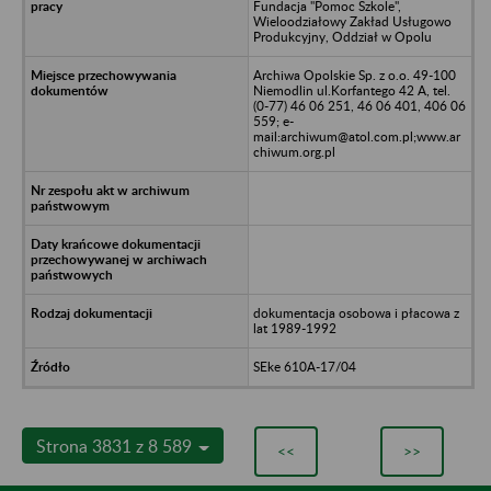
Fundacja "Pomoc Szkole",
Wieloodziałowy Zakład Usługowo
Produkcyjny, Oddział w Opolu
Archiwa Opolskie Sp. z o.o. 49-100
Niemodlin ul.Korfantego 42 A, tel.
(0-77) 46 06 251, 46 06 401, 406 06
559; e-
mail:archiwum@atol.com.pl;www.ar
chiwum.org.pl
dokumentacja osobowa i płacowa z
lat 1989-1992
SEke 610A-17/04
Strona 3831 z 8 589
<<
>>