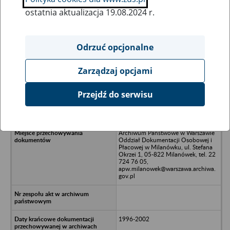
ostatnia aktualizacja 19.08.2024 r.
Wszystkie uwagi można przesyłać poprzez
formularz
Odrzuć opcjonalne
Zarządzaj opcjami
Ukryj wszystkie pozycje bazy
Przejdź do serwisu
CORMAY Panaceum Sp. z o.o., 42-
200 Częstochowa, ul. Bór 143/157
Archiwum Państwowe w Warszawie
Oddział Dokumentacji Osobowej i
Płacowej w Milanówku, ul. Stefana
Okrzei 1, 05-822 Milanówek, tel. 22
724 76 05,
apw.milanowek@warszawa.archiwa.
gov.pl
1996-2002