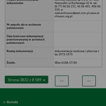
Niemodlin ul.Korfantego 42 A, tel.
(0-77) 46 06 251, 46 06 401, 406 06
559; e-
mail:archiwum@atol.com.pl;www.ar
chiwum.org.pl
dokumentacja osobowa i płacowa z
lat 1973-1975
SEke 610A-17/04
Strona 3832 z 8 589
<<
>>
Kontakt