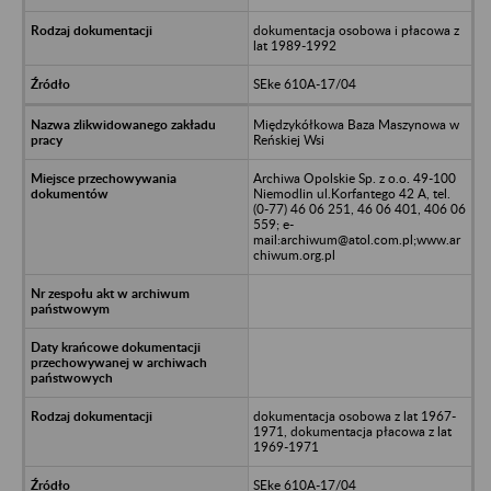
dokumentacja osobowa i płacowa z
lat 1989-1992
SEke 610A-17/04
Międzykółkowa Baza Maszynowa w
Reńskiej Wsi
Archiwa Opolskie Sp. z o.o. 49-100
Niemodlin ul.Korfantego 42 A, tel.
(0-77) 46 06 251, 46 06 401, 406 06
559; e-
mail:archiwum@atol.com.pl;www.ar
chiwum.org.pl
dokumentacja osobowa z lat 1967-
1971, dokumentacja płacowa z lat
1969-1971
SEke 610A-17/04