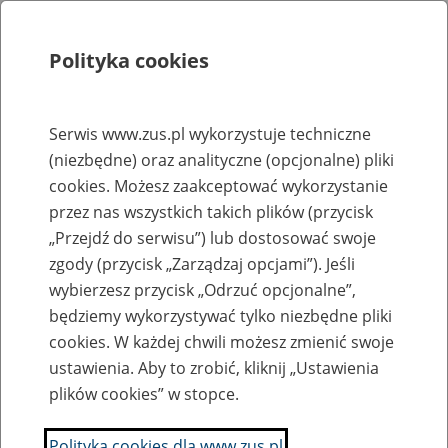
Polityka cookies
Szukaj
Menu
Serwis www.zus.pl wykorzystuje techniczne
(niezbędne) oraz analityczne (opcjonalne) pliki
Rejestry, ewidencje i archiwa
cookies. Możesz zaakceptować wykorzystanie
Baza zlikwidowanych lub
przez nas wszystkich takich plików (przycisk
„Przejdź do serwisu”) lub dostosować swoje
przekształconych zakładów pracy
zgody (przycisk „Zarządzaj opcjami”). Jeśli
wybierzesz przycisk „Odrzuć opcjonalne”,
Nazwa zakładu pracy:
będziemy wykorzystywać tylko niezbędne pliki
cookies. W każdej chwili możesz zmienić swoje
ustawienia. Aby to zrobić, kliknij „Ustawienia
plików cookies” w stopce.
SZUKAJ
Polityka cookies dla www.zus.pl