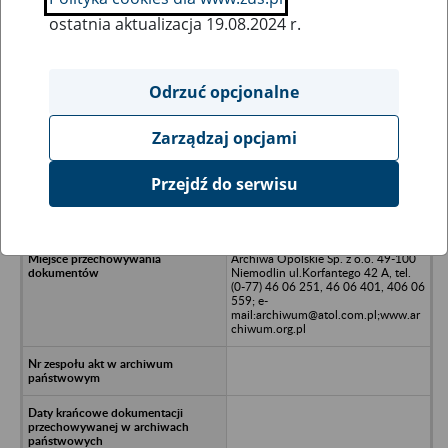
ostatnia aktualizacja 19.08.2024 r.
Wszystkie uwagi można przesyłać poprzez
formularz
Odrzuć opcjonalne
Zarządzaj opcjami
Ukryj wszystkie pozycje bazy
Przejdź do serwisu
Międzykółkowa Baza Maszynowa w
Większycach
Archiwa Opolskie Sp. z o.o. 49-100
Niemodlin ul.Korfantego 42 A, tel.
(0-77) 46 06 251, 46 06 401, 406 06
559; e-
mail:archiwum@atol.com.pl;www.ar
chiwum.org.pl