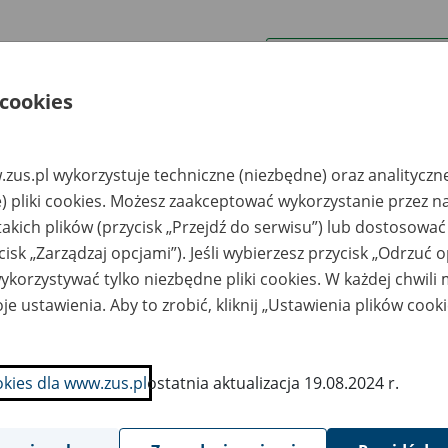
wa zakładu pracy:
 cookies
ystkie uwagi można przesyłać poprzez
formularz
zus.pl wykorzystuje techniczne (niezbędne) oraz analityczn
Ukryj wszystkie pozycje bazy
) pliki cookies. Możesz zaakceptować wykorzystanie przez n
takich plików (przycisk „Przejdź do serwisu”) lub dostosować
cisk „Zarządzaj opcjami”). Jeśli wybierzesz przycisk „Odrzuć 
azwa
Miejsce
Nr zespołu akt w
Daty k
likwidowanego
przechowywania
archiwum
dokume
korzystywać tylko niezbędne pliki cookies. W każdej chwili
akładu pracy
dokumentów
państwowym
przech
archiw
je ustawienia. Aby to zrobić, kliknij „Ustawienia plików cook
państw
zedsiębiorstwo
Przedsiębiorstwo
ndlowe "AGA"
Usługowe "Składnica
okies dla www.zus.pl
ostatnia aktualizacja 19.08.2024 r.
ółka jawna,
Akt" Spółka z o.o., 78-
patka i Kiśluk, ul.
600 Wałcz, ul. 1-go
dgoska 74, 78-600
Maja 37B, tel. (67)
łcz
258 36 19