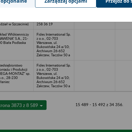
 opcjonalne
Zarządzaj opcjami
Przejdź do 
PRO-MARKET" Co.
Przedsiębiorstwo
d, ul. M. Curie-
Usługowe "Składnica
łodowskiej 26, 73-
Akt" Spółka z o.o., 78-
0 Stargard
600 Wałcz, ul. 1-go
czeciński (oraz
Maja 37B, tel. (67)
dział w Szczecinie)
258 36 19
kład Włókienniczy
Fides International Sp.
IAWENA" S.A., 21-
z o.o., 02-703
0 Biała Podlaska
Warszawa, ul.
Bukowińska 24 a/10;
Archiwum 26-652
Zakrzew, Taczów 50 a
zedsiębiorstwo
Fides International Sp.
ntażu i Produkcji
z o.o., 02-703
MEGA-MONTAŻ" sp.
Warszawa, ul.
o.o., 28-230
Bukowińska 24 a/10;
łaniec
Archiwum 26-652
Zakrzew, Taczów 50 a
15 489 - 15 492 z 34 356.
trona 3873 z 8 589