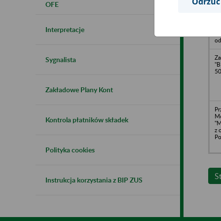
Odrzuć
OFE
"
Lt
Sk
11
Interpretacje
Sz
od
Za
Sygnalista
"B
50
Zakładowe Plany Kont
Pr
Mo
Kontrola płatników składek
"
z 
Po
Polityka cookies
S
Instrukcja korzystania z BIP ZUS