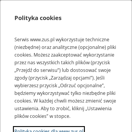
Polityka cookies
Szukaj
Menu
Serwis www.zus.pl wykorzystuje techniczne
(niezbędne) oraz analityczne (opcjonalne) pliki
Rejestry, ewidencje i archiwa
cookies. Możesz zaakceptować wykorzystanie
Baza zlikwidowanych lub
przez nas wszystkich takich plików (przycisk
„Przejdź do serwisu”) lub dostosować swoje
przekształconych zakładów pracy
zgody (przycisk „Zarządzaj opcjami”). Jeśli
wybierzesz przycisk „Odrzuć opcjonalne”,
Nazwa zakładu pracy:
będziemy wykorzystywać tylko niezbędne pliki
cookies. W każdej chwili możesz zmienić swoje
ustawienia. Aby to zrobić, kliknij „Ustawienia
plików cookies” w stopce.
SZUKAJ
Polityka cookies dla www.zus.pl