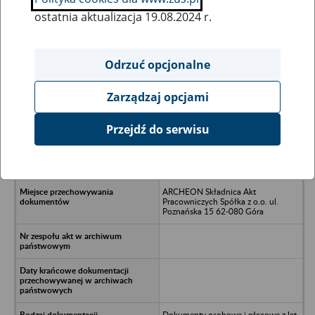
ostatnia aktualizacja 19.08.2024 r.
Wszystkie uwagi można przesyłać poprzez
formularz
Odrzuć opcjonalne
Zarządzaj opcjami
Ukryj wszystkie pozycje bazy
Przejdź do serwisu
Poznańska Drukarnia Naukowa Sp. z
o.o, ul. Heweliusza 40, 60-281
Poznań
ARCHEON Składnica Akt
Pracowniczych Spółka z o.o. ul.
Poznańska 15 62-080 Góra
Dokumenty osobowe i płacowe z lat