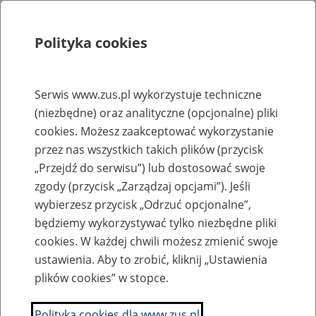
Polityka cookies
Szukaj
Menu
Serwis www.zus.pl wykorzystuje techniczne
(niezbędne) oraz analityczne (opcjonalne) pliki
Rejestry, ewidencje i archiwa
cookies. Możesz zaakceptować wykorzystanie
Baza zlikwidowanych lub
przez nas wszystkich takich plików (przycisk
„Przejdź do serwisu”) lub dostosować swoje
przekształconych zakładów pracy
zgody (przycisk „Zarządzaj opcjami”). Jeśli
wybierzesz przycisk „Odrzuć opcjonalne”,
Nazwa zakładu pracy:
będziemy wykorzystywać tylko niezbędne pliki
cookies. W każdej chwili możesz zmienić swoje
ustawienia. Aby to zrobić, kliknij „Ustawienia
plików cookies” w stopce.
SZUKAJ
Polityka cookies dla www.zus.pl