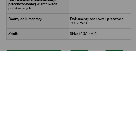
Dokumenty osobowe i płacowe z
2002 roku
SEke 610A-4/06
Strona 3889 z 8 589
<<
>>
Kontakt
Mapa strony
Deklaracja dostępności
Ustawienia plików cookies
Rejestr zmian