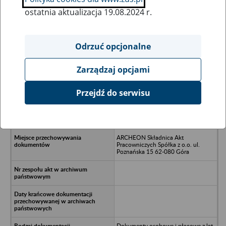
ostatnia aktualizacja 19.08.2024 r.
Wszystkie uwagi można przesyłać poprzez
formularz
Odrzuć opcjonalne
Zarządzaj opcjami
Ukryj wszystkie pozycje bazy
Przejdź do serwisu
TOREX K.S.J. ROMANOWSCY
SPÓŁKA JAWNA ul. Lutycka 105,
60-478 Poznań
ARCHEON Składnica Akt
Pracowniczych Spółka z o.o. ul.
Poznańska 15 62-080 Góra
Dokumenty osobowe i płacowe z lat