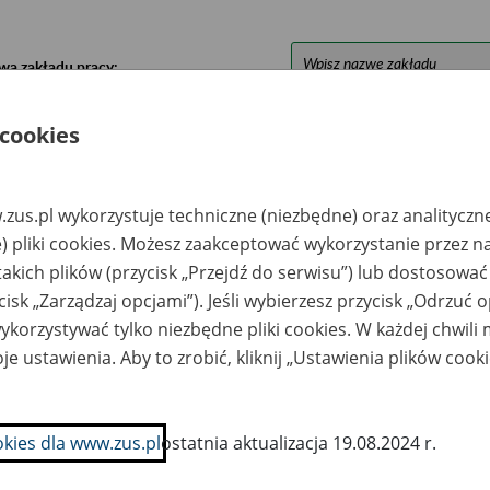
wa zakładu pracy:
ystkie uwagi można przesyłać poprzez
formularz
 cookies
Ukryj wszystkie pozycje bazy
zus.pl wykorzystuje techniczne (niezbędne) oraz analityczn
) pliki cookies. Możesz zaakceptować wykorzystanie przez n
takich plików (przycisk „Przejdź do serwisu”) lub dostosować
azwa
Miejsce
Nr zespołu akt w
Daty k
likwidowanego
przechowywania
archiwum
dokume
cisk „Zarządzaj opcjami”). Jeśli wybierzesz przycisk „Odrzuć 
akładu pracy
dokumentów
państwowym
przech
korzystywać tylko niezbędne pliki cookies. W każdej chwili
archiw
państw
je ustawienia. Aby to zrobić, kliknij „Ustawienia plików cook
emiczna
ARCHEON Składnica
ółdzielnia Pracy
Akt Pracowniczych
EN ul. Kolejowa
Spółka z o.o. ul.
, 62-055 Czempiń
Poznańska 15 62-080
okies dla www.zus.pl
ostatnia aktualizacja 19.08.2024 r.
Góra
zedsiębiorstwo
ARCHEON Składnica