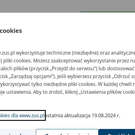
wa zakładu pracy:
 cookies
ystkie uwagi można przesyłać poprzez
formularz
zus.pl wykorzystuje techniczne (niezbędne) oraz analityczn
Ukryj wszystkie pozycje bazy
) pliki cookies. Możesz zaakceptować wykorzystanie przez n
takich plików (przycisk „Przejdź do serwisu”) lub dostosować
cisk „Zarządzaj opcjami”). Jeśli wybierzesz przycisk „Odrzuć 
azwa
Miejsce
Nr zespołu akt w
Daty k
likwidowanego
przechowywania
archiwum
dokume
korzystywać tylko niezbędne pliki cookies. W każdej chwili
akładu pracy
dokumentów
państwowym
przech
archiw
je ustawienia. Aby to zrobić, kliknij „Ustawienia plików cook
państw
A Sp. z o.o. ul.
ARCHEON Składnica
jska Polskiego 49,
Akt Pracowniczych
okies dla www.zus.pl
ostatnia aktualizacja 19.08.2024 r.
-624 Poznań
Spółka z o.o. ul.
Poznańska 15 62-080
Góra
ANVIR Sp. z o.o.
ARCHEON Składnica