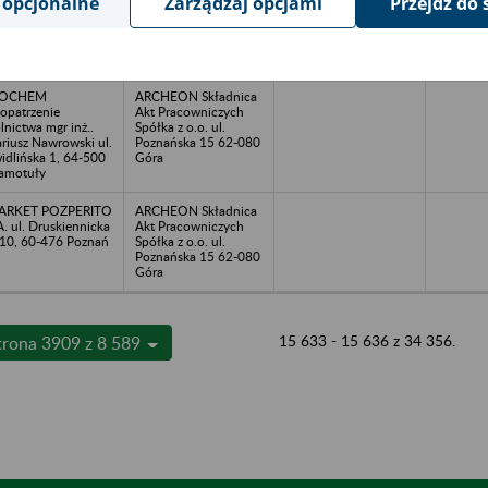
 opcjonalne
Zarządzaj opcjami
Przejdź do 
Ch ul.
Akt Pracowniczych
zemysłowa 8, 62-
Spółka z o.o. ul.
0 Luboń
Poznańska 15 62-080
Góra
IOCHEM
ARCHEON Składnica
opatrzenie
Akt Pracowniczych
lnictwa mgr inż..
Spółka z o.o. ul.
riusz Nawrowski ul.
Poznańska 15 62-080
idlińska 1, 64-500
Góra
amotuły
ARKET POZPERITO
ARCHEON Składnica
A. ul. Druskiennicka
Akt Pracowniczych
10, 60-476 Poznań
Spółka z o.o. ul.
Poznańska 15 62-080
Góra
15 633 - 15 636 z 34 356.
trona 3909 z 8 589