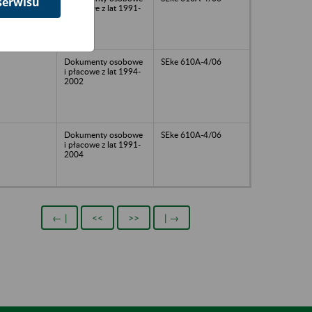
serwisu
i płacowe z lat 1991-
2002
Dokumenty osobowe
SEke 610A-4/06
i płacowe z lat 1994-
2002
Dokumenty osobowe
SEke 610A-4/06
i płacowe z lat 1991-
2004
← |
<<
>>
| →