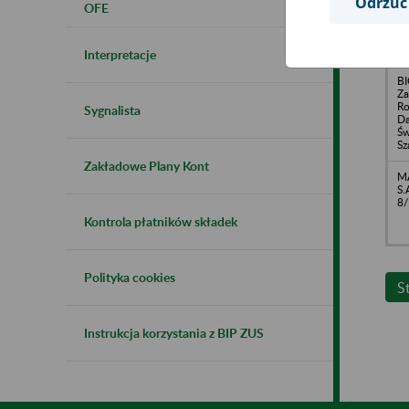
Odrzuć
OFE
ZP
Pr
03
Interpretacje
B
Za
Ro
Sygnalista
Da
Św
Sz
Zakładowe Plany Kont
M
S.
8/
Kontrola płatników składek
Polityka cookies
S
Instrukcja korzystania z BIP ZUS