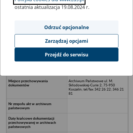
ostatnia aktualizacja 19.08.2024 r.
Wszystkie uwagi można przesyłać poprzez
formularz
Odrzuć opcjonalne
Zarządzaj opcjami
Ukryj wszystkie pozycje bazy
Przejdź do serwisu
Ośrodek Wypoczynkowy
Centralnego Związku Spółdzielczośći
Pracy "WYDMA", 75-153 Darłówko
Archiwum Państwowe ul. M.
Skłodowskiej-Curie 2; 75-950
Koszalin; tel/fax 342 26 22; 346 21
81