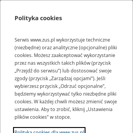
Polityka cookies
Szukaj
Menu
Serwis www.zus.pl wykorzystuje techniczne
(niezbędne) oraz analityczne (opcjonalne) pliki
Rejestry, ewidencje i archiwa
cookies. Możesz zaakceptować wykorzystanie
Baza zlikwidowanych lub
przez nas wszystkich takich plików (przycisk
„Przejdź do serwisu”) lub dostosować swoje
przekształconych zakładów pracy
zgody (przycisk „Zarządzaj opcjami”). Jeśli
wybierzesz przycisk „Odrzuć opcjonalne”,
Nazwa zakładu pracy:
będziemy wykorzystywać tylko niezbędne pliki
cookies. W każdej chwili możesz zmienić swoje
ustawienia. Aby to zrobić, kliknij „Ustawienia
plików cookies” w stopce.
SZUKAJ
Polityka cookies dla www.zus.pl