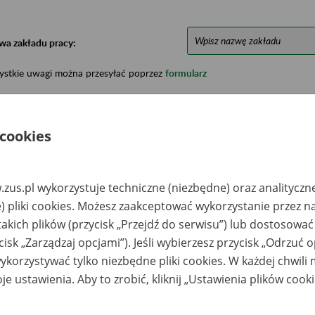
wa zakładu pracy:
ystkie uwagi można przesyłać poprzez
formularz
Ukryj wszystkie pozycje bazy
 cookies
azwa
Miejsce
Nr zespołu akt w
Daty k
zus.pl wykorzystuje techniczne (niezbędne) oraz analityczn
likwidowanego
przechowywania
archiwum
dokume
akładu pracy
dokumentów
państwowym
przech
) pliki cookies. Możesz zaakceptować wykorzystanie przez n
archiw
takich plików (przycisk „Przejdź do serwisu”) lub dostosować
państw
cisk „Zarządzaj opcjami”). Jeśli wybierzesz przycisk „Odrzuć 
ERU POLSKA,
Iron Mountain Polska
1994-19
korzystywać tylko niezbędne pliki cookies. W każdej chwili
rszawa ul.
Spółka z o.o., ul.
serów 21
Regulska 2, Reguły
je ustawienia. Aby to zrobić, kliknij „Ustawienia plików cook
k/Warszawy, 05-820
Piastów, tel. 48 785
190 105 - mobile, 48
22 43-35-531 - office,