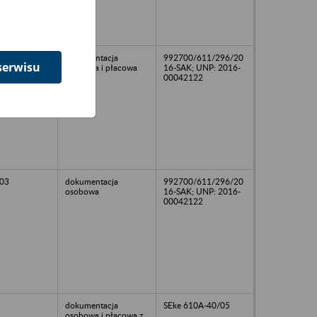
02
dokumentacja
992700/611/296/20
serwisu
osobowa i płacowa
16-SAK; UNP: 2016-
00042122
03
dokumentacja
992700/611/296/20
osobowa
16-SAK; UNP: 2016-
00042122
dokumentacja
SEke 610A-40/05
osobowa i płacowa z