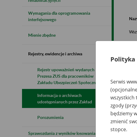
rehabilitacyjnych
Wymagania dla oprogramowania
Naz
interfejsowego
Wsz
Mienie zbędne
Rejestry, ewidencje i archiwa
Polityka
Rejestr upoważnień wydanych przez
Prezesa ZUS dla pracowników
N
Serwis www.
z
Zakładu Ubezpieczeń Społecznych
z
(opcjonalne
Informacja o archiwach
wszystkich 
udostępnianych przez Zakład
zgody (przy
W
będziemy wy
Wa
Ho
Porozumienia
zmienić swo
stopce.
Sprawozdania z wyników losowania do