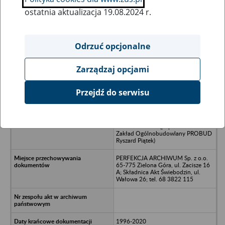
ostatnia aktualizacja 19.08.2024 r.
Wszystkie uwagi można przesyłać poprzez
formularz
Odrzuć opcjonalne
Zarządzaj opcjami
Ukryj wszystkie pozycje bazy
Przejdź do serwisu
Przedsiębiorstwo Produkcyjno-
Handlowo-Usługowe PROBUD
Ryszard Piątek - Świdnin, ul.
Kołobrzeska 8 c (poprzednia nazwa:
Zakład Ogólnobudowlany PROBUD
Ryszard Piątek)
PERFEKCJA ARCHIWUM Sp. z o.o.
65-775 Zielona Góra, ul. Zacisze 16
A; Składnica Akt Świebodzin, ul.
Wałowa 26; tel. 68 3822 115
1996-2020