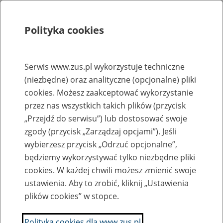
Polityka cookies
Szukaj
Menu
Serwis www.zus.pl wykorzystuje techniczne
(niezbędne) oraz analityczne (opcjonalne) pliki
Rejestry, ewidencje i archiwa
cookies. Możesz zaakceptować wykorzystanie
Baza zlikwidowanych lub
przez nas wszystkich takich plików (przycisk
„Przejdź do serwisu”) lub dostosować swoje
przekształconych zakładów pracy
zgody (przycisk „Zarządzaj opcjami”). Jeśli
wybierzesz przycisk „Odrzuć opcjonalne”,
Nazwa zakładu pracy:
będziemy wykorzystywać tylko niezbędne pliki
cookies. W każdej chwili możesz zmienić swoje
ustawienia. Aby to zrobić, kliknij „Ustawienia
plików cookies” w stopce.
SZUKAJ
Polityka cookies dla www.zus.pl