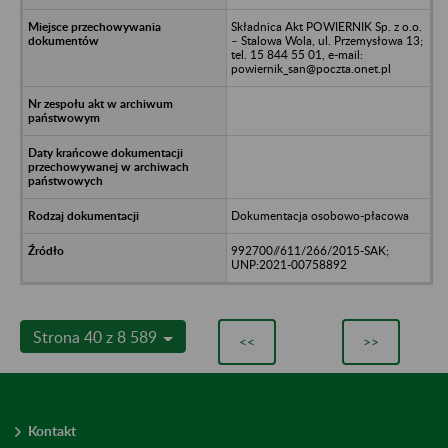
Składnica Akt POWIERNIK Sp. z o.o.
– Stalowa Wola, ul. Przemysłowa 13;
tel. 15 844 55 01, e-mail:
powiernik_san@poczta.onet.pl
Dokumentacja osobowo-płacowa
992700//611/266/2015-SAK;
UNP:2021-00758892
Strona 40 z 8 589
<<
>>
Kontakt