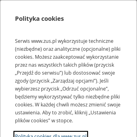
Polityka cookies
Szukaj
Menu
Serwis www.zus.pl wykorzystuje techniczne
(niezbędne) oraz analityczne (opcjonalne) pliki
Rejestry, ewidencje i archiwa
cookies. Możesz zaakceptować wykorzystanie
Baza zlikwidowanych lub
przez nas wszystkich takich plików (przycisk
„Przejdź do serwisu”) lub dostosować swoje
przekształconych zakładów pracy
zgody (przycisk „Zarządzaj opcjami”). Jeśli
wybierzesz przycisk „Odrzuć opcjonalne”,
Nazwa zakładu pracy:
będziemy wykorzystywać tylko niezbędne pliki
cookies. W każdej chwili możesz zmienić swoje
ustawienia. Aby to zrobić, kliknij „Ustawienia
plików cookies” w stopce.
SZUKAJ
Polityka cookies dla www.zus.pl