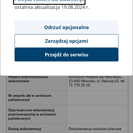
ostatnia aktualizacja 19.08.2024 r.
Wszystkie uwagi można przesyłać poprzez
formularz
Odrzuć opcjonalne
Zarządzaj opcjami
Ukryj wszystkie pozycje bazy
Przejdź do serwisu
Szkoła Podstawowa nr 83 - Wrocław
Archiwum Miejskie we Wrocławiu,
53-440 Wrocław, ul. Stalowa 62, tel.
71 770 20 10
Dokumentacja osobowo-płacowa