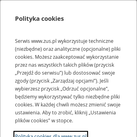
Polityka cookies
Szukaj
Menu
Serwis www.zus.pl wykorzystuje techniczne
(niezbędne) oraz analityczne (opcjonalne) pliki
Rejestry, ewidencje i archiwa
cookies. Możesz zaakceptować wykorzystanie
Baza zlikwidowanych lub
przez nas wszystkich takich plików (przycisk
„Przejdź do serwisu”) lub dostosować swoje
przekształconych zakładów pracy
zgody (przycisk „Zarządzaj opcjami”). Jeśli
wybierzesz przycisk „Odrzuć opcjonalne”,
Nazwa zakładu pracy:
będziemy wykorzystywać tylko niezbędne pliki
cookies. W każdej chwili możesz zmienić swoje
ustawienia. Aby to zrobić, kliknij „Ustawienia
plików cookies” w stopce.
SZUKAJ
Polityka cookies dla www.zus.pl