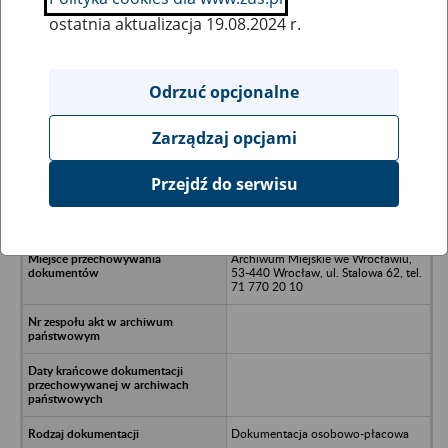
ostatnia aktualizacja 19.08.2024 r.
Wszystkie uwagi można przesyłać poprzez
formularz
Odrzuć opcjonalne
Zarządzaj opcjami
Ukryj wszystkie pozycje bazy
Przejdź do serwisu
Szkoła Podstawowa 55 - Wrocław
Archiwum Miejskie we Wrocławiu,
53-440 Wrocław, ul. Stalowa 62, tel.
71 770 20 10
Dokumentacja osobowo-płacowa