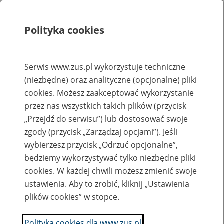
Polityka cookies
Szukaj
Menu
Serwis www.zus.pl wykorzystuje techniczne
(niezbędne) oraz analityczne (opcjonalne) pliki
Rejestry, ewidencje i archiwa
cookies. Możesz zaakceptować wykorzystanie
Baza zlikwidowanych lub
przez nas wszystkich takich plików (przycisk
„Przejdź do serwisu”) lub dostosować swoje
przekształconych zakładów pracy
zgody (przycisk „Zarządzaj opcjami”). Jeśli
wybierzesz przycisk „Odrzuć opcjonalne”,
Nazwa zakładu pracy:
będziemy wykorzystywać tylko niezbędne pliki
cookies. W każdej chwili możesz zmienić swoje
ustawienia. Aby to zrobić, kliknij „Ustawienia
plików cookies” w stopce.
SZUKAJ
Polityka cookies dla www.zus.pl