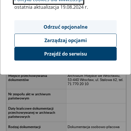
ostatnia aktualizacja 19.08.2024 r.
Wszystkie uwagi można przesyłać poprzez
formularz
Odrzuć opcjonalne
Zarządzaj opcjami
Ukryj wszystkie pozycje bazy
Przejdź do serwisu
Ośrodek Adopcyjno-Opiekuńczy -
Wrocław, ul. Niemcewicza
Archiwum Miejskie we Wrocławiu,
53-440 Wrocław, ul. Stalowa 62, tel.
71 770 20 10
Dokumentacja osobowo-płacowa