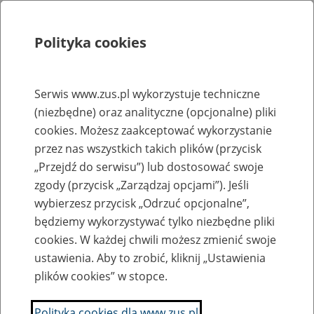
Polityka cookies
Szukaj
Menu
Serwis www.zus.pl wykorzystuje techniczne
(niezbędne) oraz analityczne (opcjonalne) pliki
Rejestry, ewidencje i archiwa
cookies. Możesz zaakceptować wykorzystanie
Baza zlikwidowanych lub
przez nas wszystkich takich plików (przycisk
„Przejdź do serwisu”) lub dostosować swoje
przekształconych zakładów pracy
zgody (przycisk „Zarządzaj opcjami”). Jeśli
wybierzesz przycisk „Odrzuć opcjonalne”,
Nazwa zakładu pracy:
będziemy wykorzystywać tylko niezbędne pliki
cookies. W każdej chwili możesz zmienić swoje
ustawienia. Aby to zrobić, kliknij „Ustawienia
plików cookies” w stopce.
SZUKAJ
Polityka cookies dla www.zus.pl