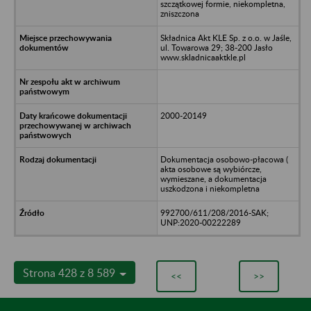
szczątkowej formie, niekompletna,
zniszczona
Składnica Akt KLE Sp. z o.o. w Jaśle,
ul. Towarowa 29; 38-200 Jasło
www.skladnicaaktkle.pl
2000-20149
Dokumentacja osobowo-płacowa (
akta osobowe są wybiórcze,
wymieszane, a dokumentacja
uszkodzona i niekompletna
992700/611/208/2016-SAK;
UNP:2020-00222289
Strona 428 z 8 589
<<
>>