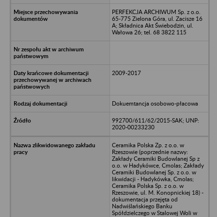
PERFEKCJA ARCHIWUM Sp. z o.o.
65-775 Zielona Góra, ul. Zacisze 16
A; Składnica Akt Świebodzin, ul.
Wałowa 26; tel. 68 3822 115
2009-2017
Dokuemtancja osobowo-płacowa
992700/611/62/2015-SAK; UNP:
2020-00233230
Ceramika Polska Zp. z o.o. w
Rzeszowie (poprzednie nazwy:
Zakłady Ceramiki Budowlanej Sp z
o.o. w Hadykówce, Cmolas; Zakłady
Ceramiki Budowlanej Sp. z o.o. w
likwidacji - Hadykówka, Cmolas;
Ceramika Polska Sp. z o.o. w
Rzeszowie, ul. M. Konopnickiej 18) -
dokumentacja przejęta od
Nadwiślańskiego Banku
Spółdzielczego w Stalowej Woli w