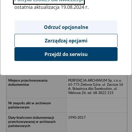
ostatnia aktualizacja 19.08.2024 r.
Wszystkie uwagi można przesyłać poprzez
formularz
Odrzuć opcjonalne
Zarządzaj opcjami
Ukryj wszystkie pozycje bazy
Przejdź do serwisu
Przedsiębiorstwo Handlowo
Usługowe i Produkcyjne OTAR Sp. z
o.o. - Zielona Góra , ul. Nafrowa 4
PERFEKCJA ARCHIWUM Sp. z o.o.
65-775 Zielona Góra, ul. Zacisze 16
A; Składnica Akt Świebodzin, ul.
Wałowa 26; tel. 68 3822 115
1990-2017