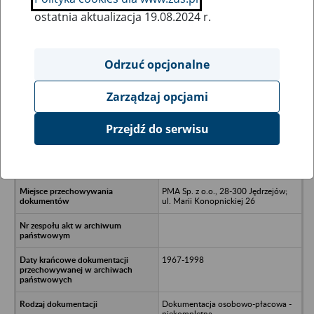
ostatnia aktualizacja 19.08.2024 r.
Wszystkie uwagi można przesyłać poprzez
formularz
Odrzuć opcjonalne
Zarządzaj opcjami
Ukryj wszystkie pozycje bazy
Przejdź do serwisu
Spółdzielcze Gospodarstwo Rolne
we Włoszczowie z siedzibą w
Kurzełowie
PMA Sp. z o.o., 28-300 Jędrzejów;
ul. Marii Konopnickiej 26
1967-1998
Dokumentacja osobowo-płacowa -
niekompletna