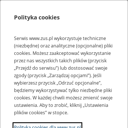
Polityka cookies
Szukaj
Menu
Serwis www.zus.pl wykorzystuje techniczne
(niezbędne) oraz analityczne (opcjonalne) pliki
Rejestry, ewidencje i archiwa
cookies. Możesz zaakceptować wykorzystanie
Baza zlikwidowanych lub
przez nas wszystkich takich plików (przycisk
„Przejdź do serwisu”) lub dostosować swoje
przekształconych zakładów pracy
zgody (przycisk „Zarządzaj opcjami”). Jeśli
wybierzesz przycisk „Odrzuć opcjonalne”,
Nazwa zakładu pracy:
będziemy wykorzystywać tylko niezbędne pliki
cookies. W każdej chwili możesz zmienić swoje
ustawienia. Aby to zrobić, kliknij „Ustawienia
plików cookies” w stopce.
SZUKAJ
Polityka cookies dla www.zus.pl