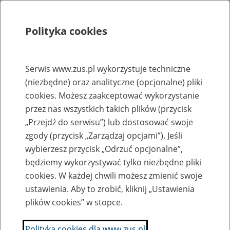
Polityka cookies
Szukaj
Menu
Serwis www.zus.pl wykorzystuje techniczne
(niezbędne) oraz analityczne (opcjonalne) pliki
Rejestry, ewidencje i archiwa
cookies. Możesz zaakceptować wykorzystanie
Baza zlikwidowanych lub
przez nas wszystkich takich plików (przycisk
„Przejdź do serwisu”) lub dostosować swoje
przekształconych zakładów pracy
zgody (przycisk „Zarządzaj opcjami”). Jeśli
wybierzesz przycisk „Odrzuć opcjonalne”,
Nazwa zakładu pracy:
będziemy wykorzystywać tylko niezbędne pliki
cookies. W każdej chwili możesz zmienić swoje
ustawienia. Aby to zrobić, kliknij „Ustawienia
plików cookies” w stopce.
SZUKAJ
Polityka cookies dla www.zus.pl