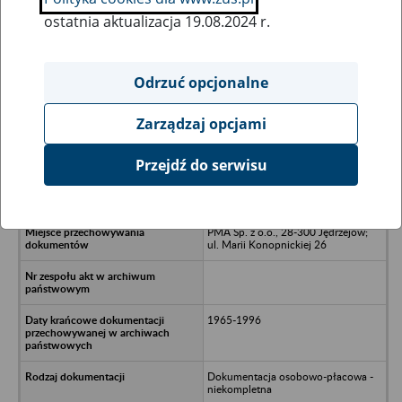
ostatnia aktualizacja 19.08.2024 r.
Wszystkie uwagi można przesyłać poprzez
formularz
Odrzuć opcjonalne
Zarządzaj opcjami
Ukryj wszystkie pozycje bazy
Przejdź do serwisu
Spółdzielnia Kółek Rolniczych w
Raczycach
PMA Sp. z o.o., 28-300 Jędrzejów;
ul. Marii Konopnickiej 26
1965-1996
Dokumentacja osobowo-płacowa -
niekompletna