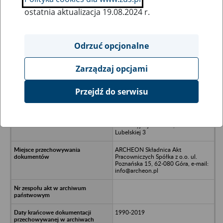
ostatnia aktualizacja 19.08.2024 r.
Wszystkie uwagi można przesyłać poprzez
formularz
Odrzuć opcjonalne
Zarządzaj opcjami
Ukryj wszystkie pozycje bazy
Przejdź do serwisu
Poznańskie Przedsiębiorstwo Robót
Instalacyjno-Hydrotechnicznych
WODKAN Sp. z o.o. w upadłości
likwidacyjnej - Poznań, ul. Unii
Lubelskiej 3
ARCHEON Składnica Akt
Pracowniczych Spółka z o.o. ul.
Poznańska 15, 62-080 Góra, e-mail:
info@archeon.pl
1990-2019