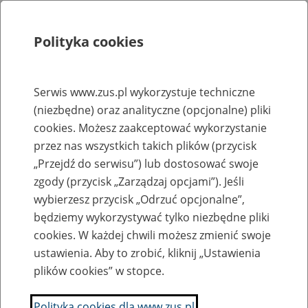
Polityka cookies
Szukaj
Menu
Serwis www.zus.pl wykorzystuje techniczne
(niezbędne) oraz analityczne (opcjonalne) pliki
Rejestry, ewidencje i archiwa
cookies. Możesz zaakceptować wykorzystanie
Baza zlikwidowanych lub
przez nas wszystkich takich plików (przycisk
„Przejdź do serwisu”) lub dostosować swoje
przekształconych zakładów pracy
zgody (przycisk „Zarządzaj opcjami”). Jeśli
wybierzesz przycisk „Odrzuć opcjonalne”,
Nazwa zakładu pracy:
będziemy wykorzystywać tylko niezbędne pliki
cookies. W każdej chwili możesz zmienić swoje
ustawienia. Aby to zrobić, kliknij „Ustawienia
plików cookies” w stopce.
SZUKAJ
Polityka cookies dla www.zus.pl