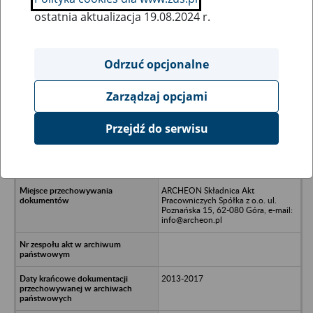
ostatnia aktualizacja 19.08.2024 r.
Wszystkie uwagi można przesyłać poprzez
formularz
Odrzuć opcjonalne
Zarządzaj opcjami
Ukryj wszystkie pozycje bazy
Przejdź do serwisu
Ervin Amasteel Prywatna Spółka z
o.o. Oddział w Polsce w likwidacji -
Poznań, ul. Droga Dębińska 3 B
ARCHEON Składnica Akt
Pracowniczych Spółka z o.o. ul.
Poznańska 15, 62-080 Góra, e-mail:
info@archeon.pl
2013-2017