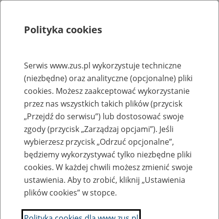
Polityka cookies
Szukaj
Menu
Serwis www.zus.pl wykorzystuje techniczne
(niezbędne) oraz analityczne (opcjonalne) pliki
Rejestry, ewidencje i archiwa
cookies. Możesz zaakceptować wykorzystanie
Baza zlikwidowanych lub
przez nas wszystkich takich plików (przycisk
„Przejdź do serwisu”) lub dostosować swoje
przekształconych zakładów pracy
zgody (przycisk „Zarządzaj opcjami”). Jeśli
wybierzesz przycisk „Odrzuć opcjonalne”,
Nazwa zakładu pracy:
będziemy wykorzystywać tylko niezbędne pliki
cookies. W każdej chwili możesz zmienić swoje
ustawienia. Aby to zrobić, kliknij „Ustawienia
plików cookies” w stopce.
SZUKAJ
Polityka cookies dla www.zus.pl