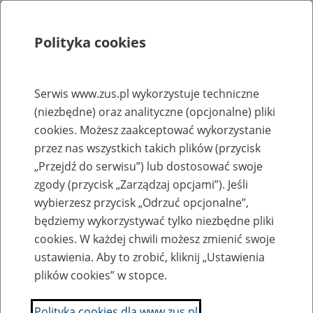
Polityka cookies
Szukaj
Menu
Serwis www.zus.pl wykorzystuje techniczne
(niezbędne) oraz analityczne (opcjonalne) pliki
Rejestry, ewidencje i archiwa
cookies. Możesz zaakceptować wykorzystanie
Baza zlikwidowanych lub
przez nas wszystkich takich plików (przycisk
„Przejdź do serwisu”) lub dostosować swoje
przekształconych zakładów pracy
zgody (przycisk „Zarządzaj opcjami”). Jeśli
wybierzesz przycisk „Odrzuć opcjonalne”,
Nazwa zakładu pracy:
będziemy wykorzystywać tylko niezbędne pliki
cookies. W każdej chwili możesz zmienić swoje
ustawienia. Aby to zrobić, kliknij „Ustawienia
plików cookies” w stopce.
SZUKAJ
Polityka cookies dla www.zus.pl