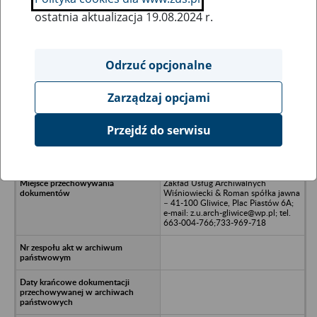
ostatnia aktualizacja 19.08.2024 r.
Wszystkie uwagi można przesyłać poprzez
formularz
Odrzuć opcjonalne
Zarządzaj opcjami
Ukryj wszystkie pozycje bazy
Przejdź do serwisu
Hotel APART - Warszawa
Zakład Usług Archiwalnych
Wiśniowiecki & Roman spółka jawna
– 41-100 Gliwice, Plac Piastów 6A;
e-mail: z.u.arch-gliwice@wp.pl; tel.
663-004-766;733-969-718