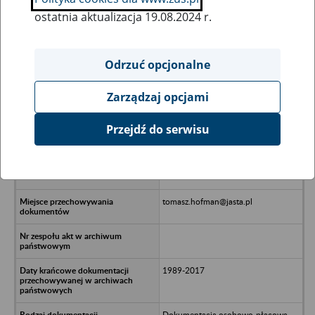
ostatnia aktualizacja 19.08.2024 r.
Wszystkie uwagi można przesyłać poprzez
formularz
Odrzuć opcjonalne
Zarządzaj opcjami
Ukryj wszystkie pozycje bazy
Przejdź do serwisu
Przedsiębiorstwo Produkcyjno-
Usługowe SAJMEX Sp. z o.o. w
likwidacji - Katowice, ul. Cietrzewi
11
tomasz.hofman@jasta.pl
1989-2017
Dokumentacja osobowo-płacowa