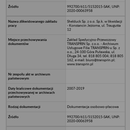
992700/611/5152015-SAK; UNP:
2020-00063958
Shelduck Sp. z o.o. Sp.k. w likwidacji
- Konstancin Jeziorna, ul. Traugutta
12
Zakład Spedycyjno-Przewozowy
TRANSPRIN Sp. z.o.o. - Archiwum
Usługowe Filia TRANSPRIN-u Sp. z
o.o., 24-100 Góra Puławska, ul.
Długa 34, tel. 818 805 004; 818 805
162, e-mail: biuro@transprin.pl;
www.transprin.pl
2007-2019
Dokumentacja osobowo-płacowa
992700/611/5152015-SAK; UNP:
2020-00063958