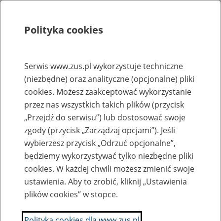
Polityka cookies
Szukaj
Menu
Serwis www.zus.pl wykorzystuje techniczne
(niezbędne) oraz analityczne (opcjonalne) pliki
Rejestry, ewidencje i archiwa
cookies. Możesz zaakceptować wykorzystanie
Baza zlikwidowanych lub
przez nas wszystkich takich plików (przycisk
„Przejdź do serwisu”) lub dostosować swoje
przekształconych zakładów pracy
zgody (przycisk „Zarządzaj opcjami”). Jeśli
wybierzesz przycisk „Odrzuć opcjonalne”,
Nazwa zakładu pracy:
będziemy wykorzystywać tylko niezbędne pliki
cookies. W każdej chwili możesz zmienić swoje
ustawienia. Aby to zrobić, kliknij „Ustawienia
plików cookies” w stopce.
SZUKAJ
Polityka cookies dla www.zus.pl