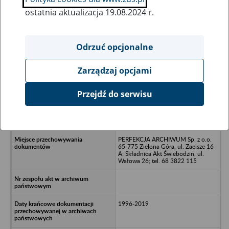
ostatnia aktualizacja 19.08.2024 r.
Wszystkie uwagi można przesyłać poprzez
formularz
Odrzuć opcjonalne
Zarządzaj opcjami
Ukryj wszystkie pozycje bazy
Przejdź do serwisu
Spółdzielnia Mieszkaniowa w
Osiecznicy - Krosno Odrzańskie, ul.
Szkolna 11 B/17
PERFEKCJA ARCHIWUM Sp. z o.o.
65-775 Zielona Góra, ul. Zacisze 16
A; Składnica Akt Świebodzin, ul.
Wałowa 26; tel. 68 3822 115
1996-2019