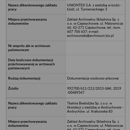
UNIONTEX S.A. z siedzibą w Łodzi -
Łódź, ul. Tymienieckiego 3
Zakład Archiwalny Składnica Sp. z
o.o. w Częstochowie; ul. Malownicza
66, 42-271 Częstochowa; tel.; kom.
607 706 637; e-mail:
archiwumakt@archiwum.biz.pl
Dokumentacja osobowo-płacowa
992700/611/212/2015-SAK; 2019
-00489547
Tkalnia Beskidzka Sp. z o.o. w
likwidacji z siedzibą w Andrychowie -
Andrychów, ul. Krakowska 83
Zakład Archiwalny Składnica Sp. z
o.o. w Częstochowie; ul. Malownicza
66, 42-271 Częstochowa; tel.; kom.