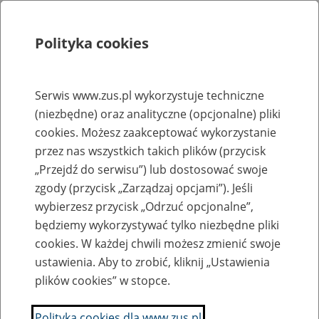
Polityka cookies
Szukaj
Menu
Serwis www.zus.pl wykorzystuje techniczne
(niezbędne) oraz analityczne (opcjonalne) pliki
Rejestry, ewidencje i archiwa
cookies. Możesz zaakceptować wykorzystanie
Baza zlikwidowanych lub
przez nas wszystkich takich plików (przycisk
„Przejdź do serwisu”) lub dostosować swoje
przekształconych zakładów pracy
zgody (przycisk „Zarządzaj opcjami”). Jeśli
wybierzesz przycisk „Odrzuć opcjonalne”,
Nazwa zakładu pracy:
będziemy wykorzystywać tylko niezbędne pliki
cookies. W każdej chwili możesz zmienić swoje
ustawienia. Aby to zrobić, kliknij „Ustawienia
plików cookies” w stopce.
SZUKAJ
Polityka cookies dla www.zus.pl