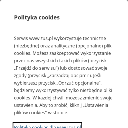
Polityka cookies
Szukaj
Menu
Serwis www.zus.pl wykorzystuje techniczne
(niezbędne) oraz analityczne (opcjonalne) pliki
Rejestry, ewidencje i archiwa
cookies. Możesz zaakceptować wykorzystanie
Baza zlikwidowanych lub
przez nas wszystkich takich plików (przycisk
„Przejdź do serwisu”) lub dostosować swoje
przekształconych zakładów pracy
zgody (przycisk „Zarządzaj opcjami”). Jeśli
wybierzesz przycisk „Odrzuć opcjonalne”,
Nazwa zakładu pracy:
będziemy wykorzystywać tylko niezbędne pliki
cookies. W każdej chwili możesz zmienić swoje
ustawienia. Aby to zrobić, kliknij „Ustawienia
plików cookies” w stopce.
SZUKAJ
Polityka cookies dla www.zus.pl