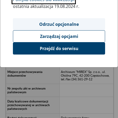
ostatnia aktualizacja 19.08.2024 r.
Wszystkie uwagi można przesyłać poprzez
formularz
Odrzuć opcjonalne
Zarządzaj opcjami
Ukryj wszystkie pozycje bazy
Przejdź do serwisu
STYROKON Spółka z o.o. w
Koniecpolu - Częstochowa, ul. Bór
147
Archiwum "MIREX" Sp. z o.o., ul.
Okólna 79C, 42-200 Częstochowa,
tel./fax (34) 361-29-12
Dokumentacja firmy