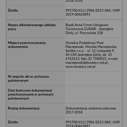
2016-2018
992700/611/1986/2015-SAK; UNP:
2019-00463891
Rojek Anna Firma Usługowo-
Turystyczna GUNAR - Jastrzębie
Zdrój, ul. Pszczyńska 328
Doradca Podatkowy Piotr
Maciejewski, Monika Maciejewska
Spółka z o.o. - ul. 11 Listopada 9,
44-330 Jastrzębie-Zdrój, tel. 32
4763613, faks 32 7500022, e-mail:
maciejewski@doradcy.net.pl,
www.doradcy.net.pl
Dokumentacja osobowo-płacowa
2017-2018
992700/611/1986/2015-SAK; UNP:
2019-00463891