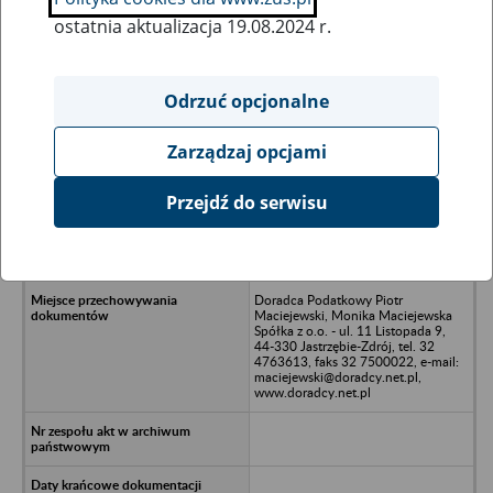
ostatnia aktualizacja 19.08.2024 r.
Wszystkie uwagi można przesyłać poprzez
formularz
Odrzuć opcjonalne
Zarządzaj opcjami
Ukryj wszystkie pozycje bazy
Przejdź do serwisu
Wojciechowski Tomasz Fitma
Handlowo-Usługowa TOMAR -
Jastrzębie Zdrój, ul. Arki Bożka 6
Doradca Podatkowy Piotr
Maciejewski, Monika Maciejewska
Spółka z o.o. - ul. 11 Listopada 9,
44-330 Jastrzębie-Zdrój, tel. 32
4763613, faks 32 7500022, e-mail:
maciejewski@doradcy.net.pl,
www.doradcy.net.pl