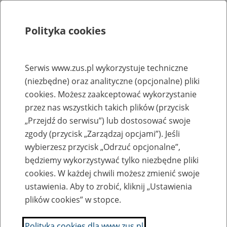
Polityka cookies
Szukaj
Menu
Serwis www.zus.pl wykorzystuje techniczne
(niezbędne) oraz analityczne (opcjonalne) pliki
Rejestry, ewidencje i archiwa
cookies. Możesz zaakceptować wykorzystanie
Baza zlikwidowanych lub
przez nas wszystkich takich plików (przycisk
„Przejdź do serwisu”) lub dostosować swoje
przekształconych zakładów pracy
zgody (przycisk „Zarządzaj opcjami”). Jeśli
wybierzesz przycisk „Odrzuć opcjonalne”,
Nazwa zakładu pracy:
będziemy wykorzystywać tylko niezbędne pliki
cookies. W każdej chwili możesz zmienić swoje
ustawienia. Aby to zrobić, kliknij „Ustawienia
plików cookies” w stopce.
SZUKAJ
Polityka cookies dla www.zus.pl