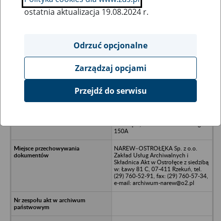
ostatnia aktualizacja 19.08.2024 r.
Wszystkie uwagi można przesyłać poprzez
formularz
Odrzuć opcjonalne
Zarządzaj opcjami
Ukryj wszystkie pozycje bazy
Przejdź do serwisu
MISZMASZ Handel Hurtowy i
Detaliczny Marcin Jankowski w
upadłości likwidacyjnej, 07-417
Ostrołęka, ul. Stefana Żeromskiego
150A
NAREW–OSTROŁĘKA Sp. z o.o.
Zakład Usług Archiwalnych i
Składnica Akt w Ostrołęce z siedzibą
w: Ławy 81 C, 07-411 Rzekuń, tel.
(29) 760-52-91, fax: (29) 760-57-34,
e-mail: archiwum-narew@o2.pl