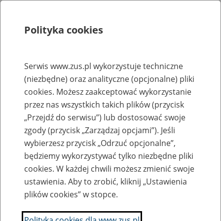
Polityka cookies
Szukaj
Menu
Serwis www.zus.pl wykorzystuje techniczne
(niezbędne) oraz analityczne (opcjonalne) pliki
Rejestry, ewidencje i archiwa
cookies. Możesz zaakceptować wykorzystanie
Baza zlikwidowanych lub
przez nas wszystkich takich plików (przycisk
„Przejdź do serwisu”) lub dostosować swoje
przekształconych zakładów pracy
zgody (przycisk „Zarządzaj opcjami”). Jeśli
wybierzesz przycisk „Odrzuć opcjonalne”,
Nazwa zakładu pracy:
będziemy wykorzystywać tylko niezbędne pliki
cookies. W każdej chwili możesz zmienić swoje
ustawienia. Aby to zrobić, kliknij „Ustawienia
plików cookies” w stopce.
SZUKAJ
Polityka cookies dla www.zus.pl