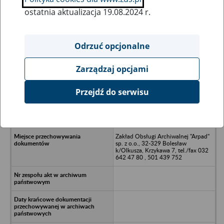
ostatnia aktualizacja 19.08.2024 r.
Wszystkie uwagi można przesyłać poprzez
formularz
Odrzuć opcjonalne
Zarządzaj opcjami
Ukryj wszystkie pozycje bazy
Przejdź do serwisu
Przedsiębiorstwo Naukowo-
Techniczne "Elektro-Ster" sp. z o.o.,
47-400 Racibórz, ul. Bosacka 58
Zakład Obsługi Archiwalnej "Arpad"
sp. z o.o., 32-329 Bolesław
k/Olkusza, Krzykawa 7, tel./fax 032
642 47 80 , 501 439 752