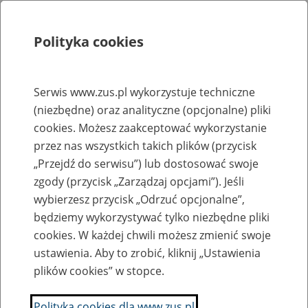
Polityka cookies
Szukaj
Menu
Serwis www.zus.pl wykorzystuje techniczne
(niezbędne) oraz analityczne (opcjonalne) pliki
Rejestry, ewidencje i archiwa
cookies. Możesz zaakceptować wykorzystanie
Baza zlikwidowanych lub
przez nas wszystkich takich plików (przycisk
„Przejdź do serwisu”) lub dostosować swoje
przekształconych zakładów pracy
zgody (przycisk „Zarządzaj opcjami”). Jeśli
wybierzesz przycisk „Odrzuć opcjonalne”,
Nazwa zakładu pracy:
będziemy wykorzystywać tylko niezbędne pliki
cookies. W każdej chwili możesz zmienić swoje
ustawienia. Aby to zrobić, kliknij „Ustawienia
plików cookies” w stopce.
SZUKAJ
Polityka cookies dla www.zus.pl