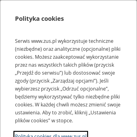
Polityka cookies
Szukaj
Menu
Serwis www.zus.pl wykorzystuje techniczne
(niezbędne) oraz analityczne (opcjonalne) pliki
Rejestry, ewidencje i archiwa
cookies. Możesz zaakceptować wykorzystanie
Baza zlikwidowanych lub
przez nas wszystkich takich plików (przycisk
„Przejdź do serwisu”) lub dostosować swoje
przekształconych zakładów pracy
zgody (przycisk „Zarządzaj opcjami”). Jeśli
wybierzesz przycisk „Odrzuć opcjonalne”,
Nazwa zakładu pracy:
będziemy wykorzystywać tylko niezbędne pliki
cookies. W każdej chwili możesz zmienić swoje
ustawienia. Aby to zrobić, kliknij „Ustawienia
plików cookies” w stopce.
SZUKAJ
Polityka cookies dla www.zus.pl