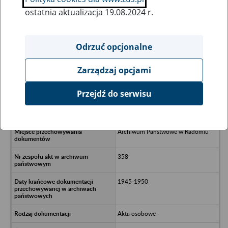
ostatnia aktualizacja 19.08.2024 r.
Wszystkie uwagi można przesyłać poprzez
formularz
Odrzuć opcjonalne
Zarządzaj opcjami
Ukryj wszystkie pozycje bazy
Przejdź do serwisu
Centrala Spółdzielni Spożywców
“Społem” Oddział w Radomiu
Archiwum Państwowe w Radomiu
358
1945-1950
Akta osobowe