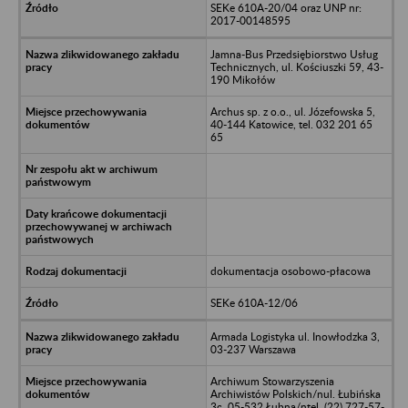
SEKe 610A-20/04 oraz UNP nr:
2017-00148595
Jamna-Bus Przedsiębiorstwo Usług
Technicznych, ul. Kościuszki 59, 43-
190 Mikołów
Archus sp. z o.o., ul. Józefowska 5,
40-144 Katowice, tel. 032 201 65
65
dokumentacja osobowo-płacowa
SEKe 610A-12/06
Armada Logistyka ul. Inowłodzka 3,
03-237 Warszawa
Archiwum Stowarzyszenia
Archiwistów Polskich/nul. Łubińska
3c, 05-532 Łubna/ntel. (22) 727-57-