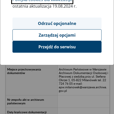
ostatnia aktualizacja 19.08.2024 r.
Wszystkie uwagi można przesyłać poprzez
formularz
Odrzuć opcjonalne
Zarządzaj opcjami
Ukryj wszystkie pozycje bazy
Przejdź do serwisu
"Stelpol" PPHU import-eksport,
Jelenia Góra, ul. Konstytucji 3 Maja
10
Archiwum Państwowe w Warszawie
Archiwum Dokumentacji Osobowej i
Płacowej z siedzibą przy ul. Stefana
Okrzei 1, 05-822 Milanówek tel. 22
724 76 05 e-mail:
apw.milanowek@warszawa.archiwa.
gov.pl