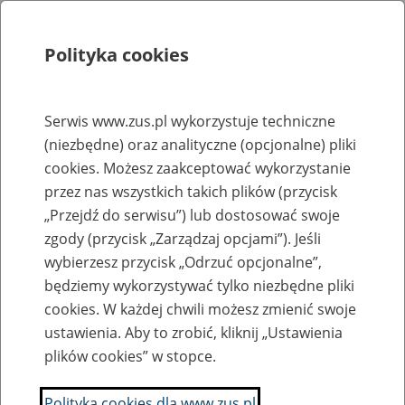
Polityka cookies
Szukaj
Menu
Serwis www.zus.pl wykorzystuje techniczne
(niezbędne) oraz analityczne (opcjonalne) pliki
Rejestry, ewidencje i archiwa
cookies. Możesz zaakceptować wykorzystanie
Baza zlikwidowanych lub
przez nas wszystkich takich plików (przycisk
„Przejdź do serwisu”) lub dostosować swoje
przekształconych zakładów pracy
zgody (przycisk „Zarządzaj opcjami”). Jeśli
wybierzesz przycisk „Odrzuć opcjonalne”,
Nazwa zakładu pracy:
będziemy wykorzystywać tylko niezbędne pliki
cookies. W każdej chwili możesz zmienić swoje
ustawienia. Aby to zrobić, kliknij „Ustawienia
plików cookies” w stopce.
SZUKAJ
Polityka cookies dla www.zus.pl