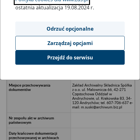
ostatnia aktualizacja 19.08.2024 r.
Wszystkie uwagi można przesyłać poprzez
formularz
Odrzuć opcjonalne
Zarządzaj opcjami
Ukryj wszystkie pozycje bazy
Przejdź do serwisu
Nowymed Polska Spółka z o.o. w
likwidacji z siedzibą w Chrzanowie -
Chrzanów, ul. Oświecimska 87/2
Zakład Archiwalny Składnica Spółka
z o.o. ul. Malownicza 66, 42-271
Częstochowa Oddział w
Andrychowie, ul. Krakowska 83, 34-
120 Andrychów; tel. 607-706-637 e-
mail: m.suski@archiwum.biz.pl