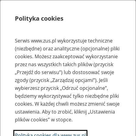
Polityka cookies
Szukaj
Menu
Serwis www.zus.pl wykorzystuje techniczne
(niezbędne) oraz analityczne (opcjonalne) pliki
Rejestry, ewidencje i archiwa
cookies. Możesz zaakceptować wykorzystanie
Baza zlikwidowanych lub
przez nas wszystkich takich plików (przycisk
„Przejdź do serwisu”) lub dostosować swoje
przekształconych zakładów pracy
zgody (przycisk „Zarządzaj opcjami”). Jeśli
wybierzesz przycisk „Odrzuć opcjonalne”,
Nazwa zakładu pracy:
będziemy wykorzystywać tylko niezbędne pliki
cookies. W każdej chwili możesz zmienić swoje
ustawienia. Aby to zrobić, kliknij „Ustawienia
plików cookies” w stopce.
SZUKAJ
Polityka cookies dla www.zus.pl