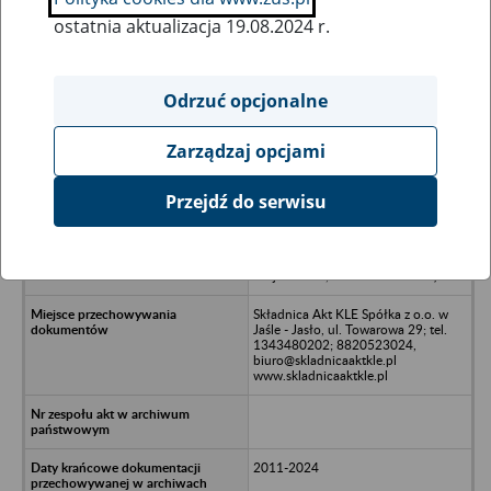
ostatnia aktualizacja 19.08.2024 r.
Wszystkie uwagi można przesyłać poprzez
formularz
Odrzuć opcjonalne
Zarządzaj opcjami
Ukryj wszystkie pozycje bazy
Przejdź do serwisu
Spółdzielnia Socjalna Impresja -
Wojków, Padew Narodowa
(Spółdzielnia Socjalna "Impresja"
Wojków 34a, Padew Narodowa)
Składnica Akt KLE Spółka z o.o. w
Jaśle - Jasło, ul. Towarowa 29; tel.
1343480202; 8820523024,
biuro@skladnicaaktkle.pl
www.skladnicaaktkle.pl
2011-2024