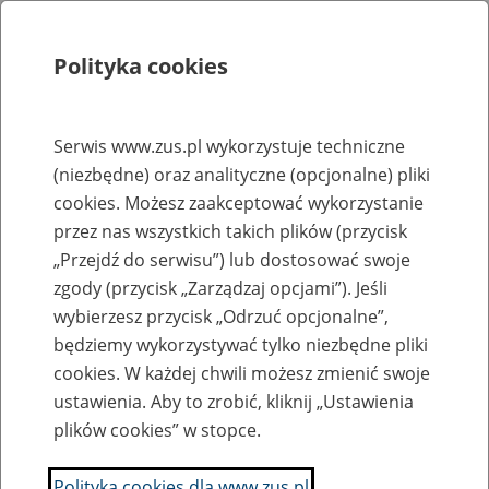
Polityka cookies
Szukaj
Menu
Serwis www.zus.pl wykorzystuje techniczne
(niezbędne) oraz analityczne (opcjonalne) pliki
Rejestry, ewidencje i archiwa
cookies. Możesz zaakceptować wykorzystanie
Baza zlikwidowanych lub
przez nas wszystkich takich plików (przycisk
„Przejdź do serwisu”) lub dostosować swoje
przekształconych zakładów pracy
zgody (przycisk „Zarządzaj opcjami”). Jeśli
wybierzesz przycisk „Odrzuć opcjonalne”,
Nazwa zakładu pracy:
będziemy wykorzystywać tylko niezbędne pliki
cookies. W każdej chwili możesz zmienić swoje
ustawienia. Aby to zrobić, kliknij „Ustawienia
plików cookies” w stopce.
SZUKAJ
Polityka cookies dla www.zus.pl