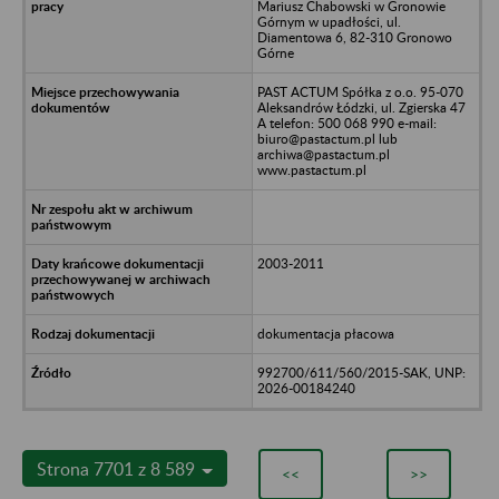
Mariusz Chabowski w Gronowie
Górnym w upadłości, ul.
Diamentowa 6, 82-310 Gronowo
Górne
PAST ACTUM Spółka z o.o. 95-070
Aleksandrów Łódzki, ul. Zgierska 47
A telefon: 500 068 990 e-mail:
biuro@pastactum.pl lub
archiwa@pastactum.pl
www.pastactum.pl
2003-2011
dokumentacja płacowa
992700/611/560/2015-SAK, UNP:
2026-00184240
Strona 7701 z 8 589
<<
>>