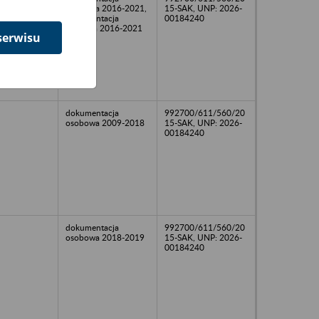
osobowa 2016-2021,
15-SAK, UNP: 2026-
dokumentacja
00184240
płacowa 2016-2021
serwisu
dokumentacja
992700/611/560/20
osobowa 2009-2018
15-SAK, UNP: 2026-
00184240
dokumentacja
992700/611/560/20
osobowa 2018-2019
15-SAK, UNP: 2026-
00184240