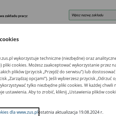
wa zakładu pracy:
ystkie uwagi można przesyłać poprzez
formularz
 cookies
Ukryj wszystkie pozycje bazy
zus.pl wykorzystuje techniczne (niezbędne) oraz analityczn
) pliki cookies. Możesz zaakceptować wykorzystanie przez n
azwa
Miejsce
Nr zespołu akt w
Daty k
likwidowanego
przechowywania
archiwum
dokume
takich plików (przycisk „Przejdź do serwisu”) lub dostosować
akładu pracy
dokumentów
państwowym
przech
cisk „Zarządzaj opcjami”). Jeśli wybierzesz przycisk „Odrzuć 
archiw
państw
korzystywać tylko niezbędne pliki cookies. W każdej chwili
je ustawienia. Aby to zrobić, kliknij „Ustawienia plików cook
inna Spółdzielnia
Spółdzielnia Rolniczo-
amopomoc
Handlowa
łopska w Jeżowem
Samopomoc
likwidacji - Jeżowe
Chłopska - Rzeszów,
ul. Fredry 4
okies dla www.zus.pl
ostatnia aktualizacja 19.08.2024 r.
DS DEVELOPMENT
PAST ACTUM Spółka