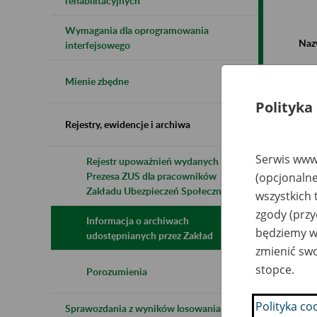
rehabilitacyjnych
Wymagania dla oprogramowania
Naz
interfejsowego
Wsz
Mienie zbędne
Polityka
Rejestry, ewidencje i archiwa
Serwis www.
Rejestr upoważnień wydanych przez
Prezesa ZUS dla pracowników
(opcjonalne
N
z
Zakładu Ubezpieczeń Społecznych
wszystkich 
z
zgody (przy
Informacja o archiwach
będziemy wy
udostępnianych przez Zakład
zmienić swo
Gm
S
stopce.
Ch
Porozumienia
w 
Polityka co
Sprawozdania z wyników losowania do
I