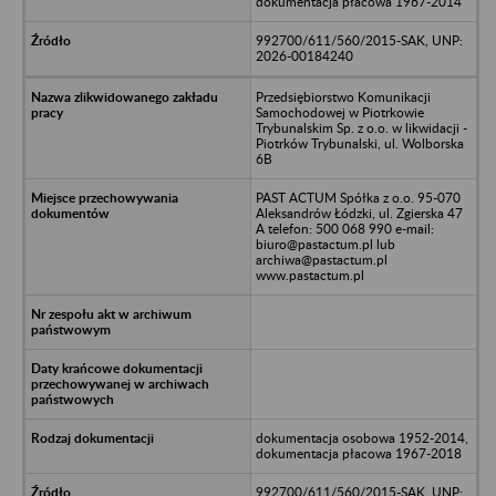
dokumentacja płacowa 1967-2014
992700/611/560/2015-SAK, UNP:
2026-00184240
Przedsiębiorstwo Komunikacji
Samochodowej w Piotrkowie
Trybunalskim Sp. z o.o. w likwidacji -
Piotrków Trybunalski, ul. Wolborska
6B
PAST ACTUM Spółka z o.o. 95-070
Aleksandrów Łódzki, ul. Zgierska 47
A telefon: 500 068 990 e-mail:
biuro@pastactum.pl lub
archiwa@pastactum.pl
www.pastactum.pl
dokumentacja osobowa 1952-2014,
dokumentacja płacowa 1967-2018
992700/611/560/2015-SAK, UNP: