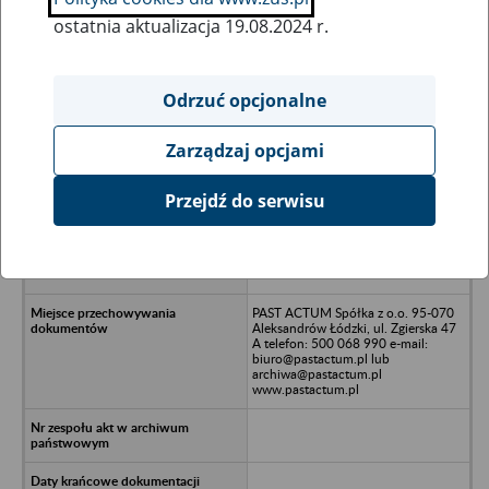
ostatnia aktualizacja 19.08.2024 r.
Wszystkie uwagi można przesyłać poprzez
formularz
Odrzuć opcjonalne
Zarządzaj opcjami
Ukryj wszystkie pozycje bazy
Przejdź do serwisu
Przedsiębiorstwo Komunikacji
Samochodowej w Ostródzie Sp. z
o.o. w likwidacji 14-100 Ostróda,
Garnizonowa 14
PAST ACTUM Spółka z o.o. 95-070
Aleksandrów Łódzki, ul. Zgierska 47
A telefon: 500 068 990 e-mail:
biuro@pastactum.pl lub
archiwa@pastactum.pl
www.pastactum.pl