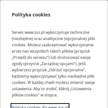
Polityka cookies
Szukaj
Menu
Serwis www.zus.pl wykorzystuje techniczne
(niezbędne) oraz analityczne (opcjonalne) pliki
Rejestry, ewidencje i archiwa
cookies. Możesz zaakceptować wykorzystanie
Baza zlikwidowanych lub
przez nas wszystkich takich plików (przycisk
„Przejdź do serwisu”) lub dostosować swoje
przekształconych zakładów pracy
zgody (przycisk „Zarządzaj opcjami”). Jeśli
wybierzesz przycisk „Odrzuć opcjonalne”,
Nazwa zakładu pracy:
będziemy wykorzystywać tylko niezbędne pliki
cookies. W każdej chwili możesz zmienić swoje
ustawienia. Aby to zrobić, kliknij „Ustawienia
plików cookies” w stopce.
SZUKAJ
Polityka cookies dla www.zus.pl