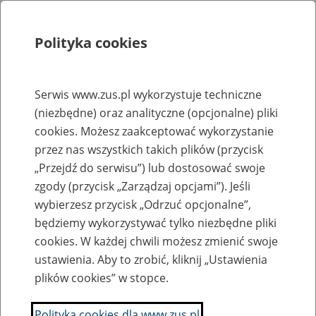
Polityka cookies
Szukaj
Menu
Serwis www.zus.pl wykorzystuje techniczne
(niezbędne) oraz analityczne (opcjonalne) pliki
Rejestry, ewidencje i archiwa
cookies. Możesz zaakceptować wykorzystanie
Baza zlikwidowanych lub
przez nas wszystkich takich plików (przycisk
„Przejdź do serwisu”) lub dostosować swoje
przekształconych zakładów pracy
zgody (przycisk „Zarządzaj opcjami”). Jeśli
wybierzesz przycisk „Odrzuć opcjonalne”,
Nazwa zakładu pracy:
będziemy wykorzystywać tylko niezbędne pliki
cookies. W każdej chwili możesz zmienić swoje
ustawienia. Aby to zrobić, kliknij „Ustawienia
plików cookies” w stopce.
SZUKAJ
Polityka cookies dla www.zus.pl