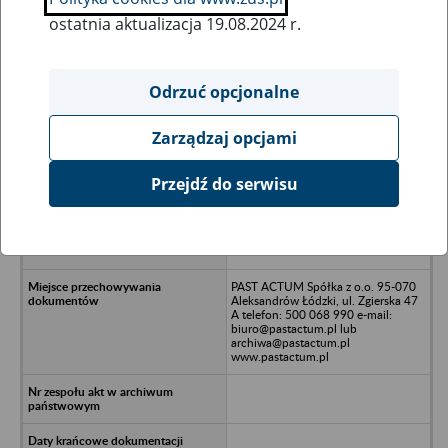
ostatnia aktualizacja 19.08.2024 r.
Wszystkie uwagi można przesyłać poprzez
formularz
Odrzuć opcjonalne
Zarządzaj opcjami
Ukryj wszystkie pozycje bazy
Przejdź do serwisu
Przedsiębiorstwo Komunikacji
Samochodowej w Przasnyszu S.A.
06-300 Przasnysz, Szosa
Ciechanowska 4
PAST ACTUM Spółka z o.o. 95-070
Aleksandrów Łódzki, ul. Zgierska 47
A telefon: 500 068 990 e-mail:
biuro@pastactum.pl lub
archiwa@pastactum.pl
www.pastactum.pl