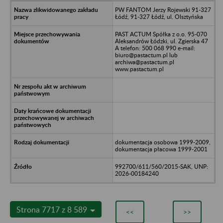
PW FANTOM Jerzy Rojewski 91-327
Łódź, 91-327 Łódź, ul. Olsztyńska
PAST ACTUM Spółka z o.o. 95-070
Aleksandrów Łódzki, ul. Zgierska 47
A telefon: 500 068 990 e-mail:
biuro@pastactum.pl lub
archiwa@pastactum.pl
www.pastactum.pl
dokumentacja osobowa 1999-2009,
dokumentacja płacowa 1999-2001
992700/611/560/2015-SAK, UNP:
2026-00184240
Strona 7717 z 8 589
<<
>>