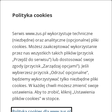
Polityka cookies
Szukaj
Menu
Serwis www.zus.pl wykorzystuje techniczne
(niezbędne) oraz analityczne (opcjonalne) pliki
Rejestry, ewidencje i archiwa
cookies. Możesz zaakceptować wykorzystanie
Baza zlikwidowanych lub
przez nas wszystkich takich plików (przycisk
„Przejdź do serwisu”) lub dostosować swoje
przekształconych zakładów pracy
zgody (przycisk „Zarządzaj opcjami”). Jeśli
wybierzesz przycisk „Odrzuć opcjonalne”,
Nazwa zakładu pracy:
będziemy wykorzystywać tylko niezbędne pliki
cookies. W każdej chwili możesz zmienić swoje
ustawienia. Aby to zrobić, kliknij „Ustawienia
plików cookies” w stopce.
SZUKAJ
Polityka cookies dla www.zus.pl