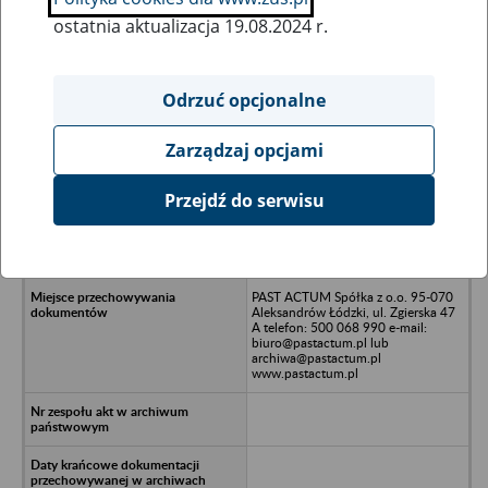
ostatnia aktualizacja 19.08.2024 r.
Wszystkie uwagi można przesyłać poprzez
formularz
Odrzuć opcjonalne
Zarządzaj opcjami
Ukryj wszystkie pozycje bazy
Przejdź do serwisu
Hawajski Tytoń Sp. z o.o. 44-100
Gliwice, 44-100 Gliwice, ul.
Zwycięstwa 12
PAST ACTUM Spółka z o.o. 95-070
Aleksandrów Łódzki, ul. Zgierska 47
A telefon: 500 068 990 e-mail:
biuro@pastactum.pl lub
archiwa@pastactum.pl
www.pastactum.pl