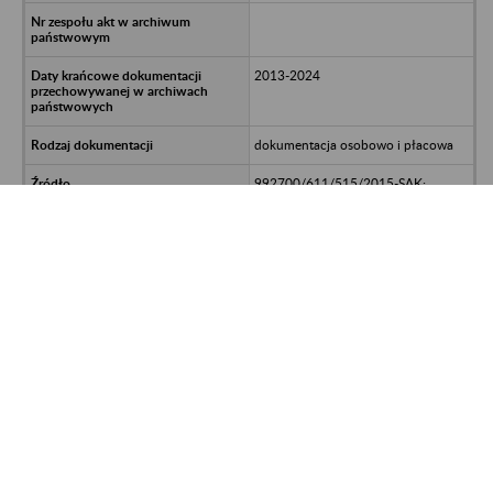
2013-2024
dokumentacja osobowo i płacowa
992700/611/515/2015-SAK;
UNP:2926-00202584
Strona 7732 z 8 589
<<
>>
Kontakt
Mapa strony
Deklaracja dostępności