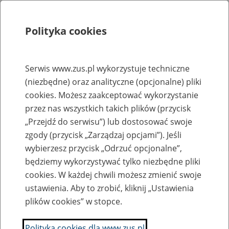
Polityka cookies
Szukaj
Menu
Serwis www.zus.pl wykorzystuje techniczne
(niezbędne) oraz analityczne (opcjonalne) pliki
Rejestry, ewidencje i archiwa
cookies. Możesz zaakceptować wykorzystanie
Baza zlikwidowanych lub
przez nas wszystkich takich plików (przycisk
„Przejdź do serwisu”) lub dostosować swoje
przekształconych zakładów pracy
zgody (przycisk „Zarządzaj opcjami”). Jeśli
wybierzesz przycisk „Odrzuć opcjonalne”,
Nazwa zakładu pracy:
będziemy wykorzystywać tylko niezbędne pliki
cookies. W każdej chwili możesz zmienić swoje
ustawienia. Aby to zrobić, kliknij „Ustawienia
plików cookies” w stopce.
SZUKAJ
Polityka cookies dla www.zus.pl