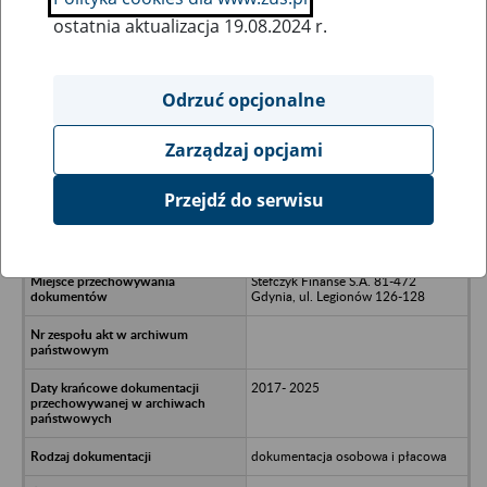
ostatnia aktualizacja 19.08.2024 r.
Wszystkie uwagi można przesyłać poprzez
formularz
Odrzuć opcjonalne
Zarządzaj opcjami
Ukryj wszystkie pozycje bazy
Przejdź do serwisu
Aspida Comms Uzdrowski Spółka
Jawna
Stefczyk Finanse S.A. 81-472
Gdynia, ul. Legionów 126-128
2017- 2025
dokumentacja osobowa i płacowa