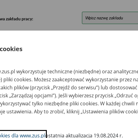
wa zakładu pracy:
ystkie uwagi można przesyłać poprzez
formularz
 cookies
Ukryj wszystkie pozycje bazy
zus.pl wykorzystuje techniczne (niezbędne) oraz analityczn
azwa
Miejsce
Nr zespołu akt w
Daty k
) pliki cookies. Możesz zaakceptować wykorzystanie przez n
likwidowanego
przechowywania
archiwum
dokume
takich plików (przycisk „Przejdź do serwisu”) lub dostosować
akładu pracy
dokumentów
państwowym
przech
archiw
cisk „Zarządzaj opcjami”). Jeśli wybierzesz przycisk „Odrzuć 
państw
korzystywać tylko niezbędne pliki cookies. W każdej chwili
westkunc Sp. z o.o.
Zakład Archiwalny
je ustawienia. Aby to zrobić, kliknij „Ustawienia plików cook
upadłości -
Składnica Sp. z o.o. w
kopane, ul. Stroma
Częstochowie; ul.
2
Malownicza 66, 42-
271 Częstochowa;
tel.; kom. 607 706
okies dla www.zus.pl
ostatnia aktualizacja 19.08.2024 r.
637; e-mail: