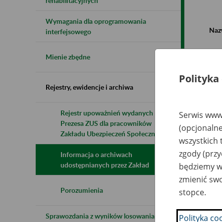
rehabilitacyjnych
Wymagania dla oprogramowania
Naz
interfejsowego
Wsz
Mienie zbędne
Polityka
Rejestry, ewidencje i archiwa
Rejestr upoważnień wydanych przez
Serwis www.
Prezesa ZUS dla pracowników
N
(opcjonalne
z
Zakładu Ubezpieczeń Społecznych
wszystkich 
z
zgody (przy
Informacja o archiwach
udostępnianych przez Zakład
będziemy wy
In
zmienić swo
w 
Za
Porozumienia
stopce.
3
Sprawozdania z wyników losowania do
Polityka co