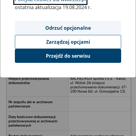
ostatnia aktualizacja 19.08.2024 r.
Wszystkie uwagi można przesyłać poprzez
formularz
Odrzuć opcjonalne
Zarządzaj opcjami
Ukryj wszystkie pozycje bazy
Przejdź do serwisu
WEN MAZOWSZE - Zielonka, ul.
Olimpijska 25
ARCHEON24 Spółka z o.o. - Kalisz,
ul. Widok 2A (miejsce
przechowywania dokumentacji: 67-
100 Nowa Sól, ul. Gimnazjalna 13)
dokumentacja osobowo-płacowa