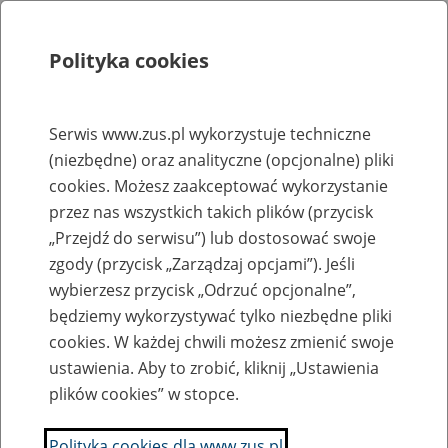
Polityka cookies
Szukaj
Menu
Serwis www.zus.pl wykorzystuje techniczne
(niezbędne) oraz analityczne (opcjonalne) pliki
Rejestry, ewidencje i archiwa
cookies. Możesz zaakceptować wykorzystanie
Baza zlikwidowanych lub
przez nas wszystkich takich plików (przycisk
„Przejdź do serwisu”) lub dostosować swoje
przekształconych zakładów pracy
zgody (przycisk „Zarządzaj opcjami”). Jeśli
wybierzesz przycisk „Odrzuć opcjonalne”,
Nazwa zakładu pracy:
będziemy wykorzystywać tylko niezbędne pliki
cookies. W każdej chwili możesz zmienić swoje
ustawienia. Aby to zrobić, kliknij „Ustawienia
plików cookies” w stopce.
SZUKAJ
Polityka cookies dla www.zus.pl