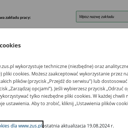
wa zakładu pracy:
ystkie uwagi można przesyłać poprzez
formularz
 cookies
Ukryj wszystkie pozycje bazy
zus.pl wykorzystuje techniczne (niezbędne) oraz analityczn
azwa
Miejsce
Nr zespołu akt w
Daty k
) pliki cookies. Możesz zaakceptować wykorzystanie przez n
likwidowanego
przechowywania
archiwum
dokume
takich plików (przycisk „Przejdź do serwisu”) lub dostosować
akładu pracy
dokumentów
państwowym
przech
archiw
cisk „Zarządzaj opcjami”). Jeśli wybierzesz przycisk „Odrzuć 
państw
korzystywać tylko niezbędne pliki cookies. W każdej chwili
LPROMONT Sp. z
Zakład Archiwalny
je ustawienia. Aby to zrobić, kliknij „Ustawienia plików cook
o. w upadłości -
Składnica Sp. z o.o. w
aków, ul. Zbożowa
Częstochowie; ul.
Malownicza 66, 42-
271 Częstochowa;
tel.; kom. 607 706
okies dla www.zus.pl
ostatnia aktualizacja 19.08.2024 r.
637; e-mail: