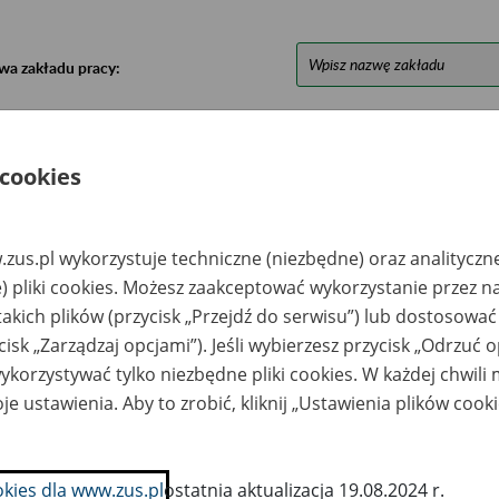
wa zakładu pracy:
ystkie uwagi można przesyłać poprzez
formularz
 cookies
Ukryj wszystkie pozycje bazy
zus.pl wykorzystuje techniczne (niezbędne) oraz analityczn
azwa
Miejsce
Nr zespołu akt w
Daty k
) pliki cookies. Możesz zaakceptować wykorzystanie przez n
likwidowanego
przechowywania
archiwum
dokume
takich plików (przycisk „Przejdź do serwisu”) lub dostosować
akładu pracy
dokumentów
państwowym
przech
archiw
cisk „Zarządzaj opcjami”). Jeśli wybierzesz przycisk „Odrzuć 
państw
korzystywać tylko niezbędne pliki cookies. W każdej chwili
wko Inwestment
Zakład Archiwalny
je ustawienia. Aby to zrobić, kliknij „Ustawienia plików cook
oup Sp. z o.o. -
Składnica Sp. z o.o. w
ęstochowa, ul.
Częstochowie; ul.
czna 2
Malownicza 66, 42-
271 Częstochowa;
tel.; kom. 607 706
okies dla www.zus.pl
ostatnia aktualizacja 19.08.2024 r.
637; e-mail: