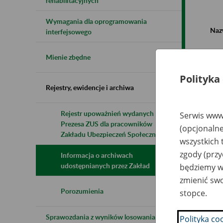
rehabilitacyjnych
Wymagania dla oprogramowania
Naz
interfejsowego
Wsz
Mienie zbędne
Polityka
Rejestry, ewidencje i archiwa
Rejestr upoważnień wydanych przez
Serwis www.
Prezesa ZUS dla pracowników
N
(opcjonalne
z
Zakładu Ubezpieczeń Społecznych
wszystkich 
z
zgody (przy
Informacja o archiwach
udostępnianych przez Zakład
będziemy wy
Le
zmienić swo
Gr
Cz
Porozumienia
stopce.
Mą
Sprawozdania z wyników losowania do
Polityka co