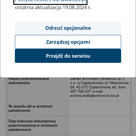
ostatnia aktualizacja 19.08.2024 r.
Wszystkie uwagi można przesyłać poprzez
formularz
Odrzuć opcjonalne
Zarządzaj opcjami
Ukryj wszystkie pozycje bazy
Przejdź do serwisu
HEXAGON Sp. z o.o. w likwidacji -
Częstochowa, ul. Żyzna 11 F
Zakład Archiwalny Składnica Sp. z
o.o. w Częstochowie; ul. Malownicza
66, 42-271 Częstochowa; tel.; kom.
607 706 637; e-mail:
archiwumakt@archiwum.biz.pl