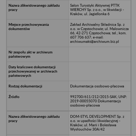
Salon Turystyki Aktywnej PTTK
WIERCHY Sp. z o.o., w likwidacji -
Kraków, ul. Jagiellonka 6
Zakład Archiwalny Składnica Sp. z
o.o. w Częstochowie; ul. Malownicza
66, 42-271 Częstochowa; tel.; kom.
607 706 637; e-mail:
archiwumakt@archiwum.biz.pl
Dokumentacja osobowo-płacowa
992700/611/212/2015-SAK; UNP:
2019-00055070 Dokumentacjs
osobowo-płacowa
DOM-STYL DEVELOPMENT Sp. z
o.o. w upadłości likwidacyjnej -
Kraków; ul. Marii i Bolesława
Wysłouchów 30A/42