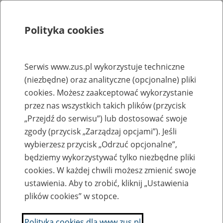
Polityka cookies
Szukaj
Menu
Serwis www.zus.pl wykorzystuje techniczne
(niezbędne) oraz analityczne (opcjonalne) pliki
Rejestry, ewidencje i archiwa
cookies. Możesz zaakceptować wykorzystanie
Baza zlikwidowanych lub
przez nas wszystkich takich plików (przycisk
„Przejdź do serwisu”) lub dostosować swoje
przekształconych zakładów pracy
zgody (przycisk „Zarządzaj opcjami”). Jeśli
wybierzesz przycisk „Odrzuć opcjonalne”,
Nazwa zakładu pracy:
będziemy wykorzystywać tylko niezbędne pliki
cookies. W każdej chwili możesz zmienić swoje
ustawienia. Aby to zrobić, kliknij „Ustawienia
plików cookies” w stopce.
SZUKAJ
Polityka cookies dla www.zus.pl