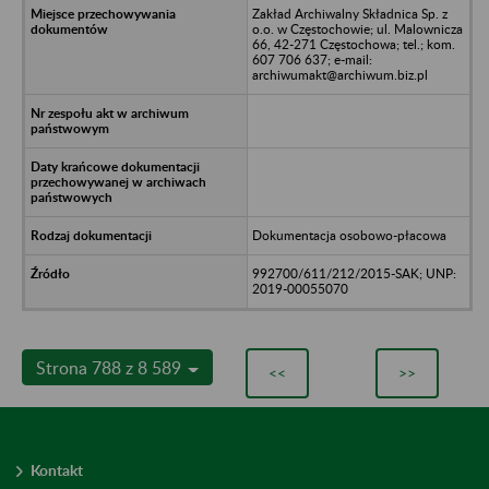
Zakład Archiwalny Składnica Sp. z
o.o. w Częstochowie; ul. Malownicza
66, 42-271 Częstochowa; tel.; kom.
607 706 637; e-mail:
archiwumakt@archiwum.biz.pl
Dokumentacja osobowo-płacowa
992700/611/212/2015-SAK; UNP:
2019-00055070
Strona 788 z 8 589
<<
>>
Kontakt