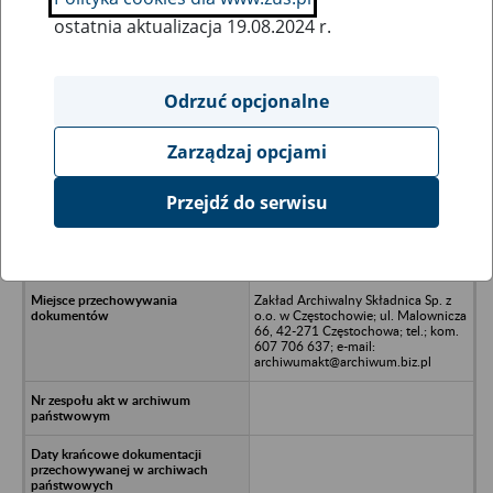
ostatnia aktualizacja 19.08.2024 r.
Wszystkie uwagi można przesyłać poprzez
formularz
Odrzuć opcjonalne
Zarządzaj opcjami
Ukryj wszystkie pozycje bazy
Przejdź do serwisu
ACCORD Kraków Sp. z o.o. w
upadłości likwidacyjnej - Kraków, ul.
Kuźnicy Kołłątajowskiej 18c/32
Zakład Archiwalny Składnica Sp. z
o.o. w Częstochowie; ul. Malownicza
66, 42-271 Częstochowa; tel.; kom.
607 706 637; e-mail:
archiwumakt@archiwum.biz.pl