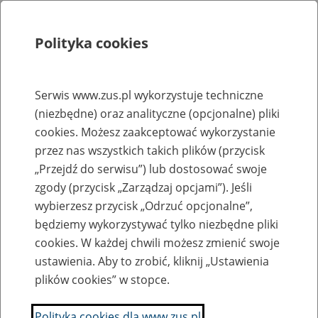
Polityka cookies
Szukaj
Menu
Serwis www.zus.pl wykorzystuje techniczne
(niezbędne) oraz analityczne (opcjonalne) pliki
Rejestry, ewidencje i archiwa
cookies. Możesz zaakceptować wykorzystanie
Baza zlikwidowanych lub
przez nas wszystkich takich plików (przycisk
„Przejdź do serwisu”) lub dostosować swoje
przekształconych zakładów pracy
zgody (przycisk „Zarządzaj opcjami”). Jeśli
wybierzesz przycisk „Odrzuć opcjonalne”,
Nazwa zakładu pracy:
będziemy wykorzystywać tylko niezbędne pliki
cookies. W każdej chwili możesz zmienić swoje
ustawienia. Aby to zrobić, kliknij „Ustawienia
plików cookies” w stopce.
SZUKAJ
Polityka cookies dla www.zus.pl