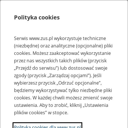
Polityka cookies
Szukaj
Menu
Serwis www.zus.pl wykorzystuje techniczne
(niezbędne) oraz analityczne (opcjonalne) pliki
Rejestry, ewidencje i archiwa
cookies. Możesz zaakceptować wykorzystanie
Baza zlikwidowanych lub
przez nas wszystkich takich plików (przycisk
„Przejdź do serwisu”) lub dostosować swoje
przekształconych zakładów pracy
zgody (przycisk „Zarządzaj opcjami”). Jeśli
wybierzesz przycisk „Odrzuć opcjonalne”,
Nazwa zakładu pracy:
będziemy wykorzystywać tylko niezbędne pliki
cookies. W każdej chwili możesz zmienić swoje
ustawienia. Aby to zrobić, kliknij „Ustawienia
plików cookies” w stopce.
SZUKAJ
Polityka cookies dla www.zus.pl