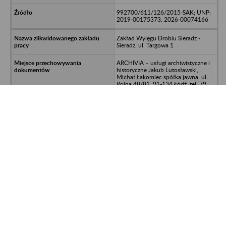
992700/611/126/2015-SAK; UNP:
2019-00175373, 2026-00074166
Zakład Wylęgu Drobiu Sieradz -
Sieradz, ul. Targowa 1
ARCHIVIA – usługi archiwistyczne i
historyczne Jakub Lutosławski,
Michał Łakomiec spółka jawna, ul.
Rojna 48/81, 91-134 Łódź, tel. 79
369-71-53, e-mail:
biuro@archivia.com.pl,
www.archivia.com. Miejsce
przechowywania dokumentacji: ul.
Ludowa 29, 91-203 Łódź
Dokumentacja osobowo-płacowa
992700/611/126/2015-SAK; UNP:
2019-00175373, 2026-00074166