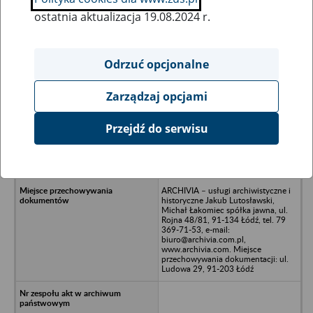
ostatnia aktualizacja 19.08.2024 r.
Wszystkie uwagi można przesyłać poprzez
formularz
Odrzuć opcjonalne
Zarządzaj opcjami
Ukryj wszystkie pozycje bazy
Przejdź do serwisu
Zakład Wylęgu Drobiu w
Sochaczewie - Sochaczew, ul.
Słowackiego 9
ARCHIVIA – usługi archiwistyczne i
historyczne Jakub Lutosławski,
Michał Łakomiec spółka jawna, ul.
Rojna 48/81, 91-134 Łódź, tel. 79
369-71-53, e-mail:
biuro@archivia.com.pl,
www.archivia.com. Miejsce
przechowywania dokumentacji: ul.
Ludowa 29, 91-203 Łódź